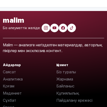
malim
Біз әлеуметтік желіде:
Malim — анализге негізделген материалдар, авторлық
пікірлер мен эксклюзив контент.
Айдарлар
Қызмет
Саясат
Біз туралы
Аналитика
Жарнама
Қоғам
Байланыс
Мәдениет
Құпиялылық
Сұхбат
Пайдалану ережесі