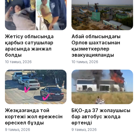
Жетісу облысында
Абай облысындағы
қарбыз сатушылар
Орлов шахтасынан
арасында жанжал
қызметкерлер
болды
эвакуацияланды
10 тамыз, 2026
10 тамыз, 2026
Жезқазғанда той
БҚО-да 37 жолаушысы
кортежі жол ережесін
бар автобус жолда
өрескел бұзды
өртенді
9 тамыз, 2026
9 тамыз, 2026