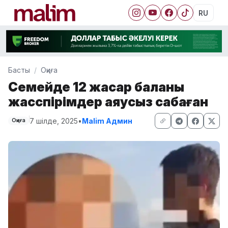
RU
Басты
Оқиға
Семейде 12 жасар баланы
жасөспірімдер аяусыз сабаған
7 шілде, 2025
•
Malim Админ
Оқиға