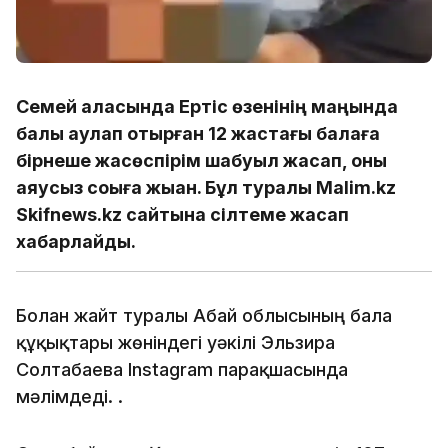
Семей қаласында Ертіс өзенінің маңында
балық аулап отырған 12 жастағы балаға
бірнеше жасөспірім шабуыл жасап, оны
аяусыз соққыға жыққан. Бұл туралы Malim.kz
Skifnews.kz cайтына сілтеме жасап
хабарлайды.
Болған жайт туралы Абай облысының бала
құқықтары жөніндегі уәкілі Эльзира
Солтабаева Instagram парақшасында
мәлімдеді. .