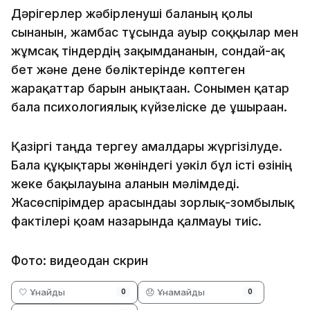
Дәрігерлер жәбірленуші баланың қолы
сынғанын, жамбас тұсында ауыр соққылар мен
жұмсақ тіндердің зақымданғанын, сондай-ақ
бет және дене бөліктерінде көптеген
жарақаттар барын анықтаған. Сонымен қатар
бала психологиялық күйзеліске де ұшыраған.
Қазіргі таңда тергеу амалдары жүргізілуде.
Бала құқықтары жөніндегі уәкіл бұл істі өзінің
жеке бақылауына алғанын мәлімдеді.
Жасөспірімдер арасындағы зорлық-зомбылық
фактілері қоғам назарында қалмауы тиіс.
Фото: видеодан скрин
🤍 Ұнайды
😞 Ұнамайды
0
0