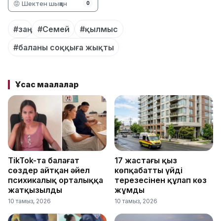
😡 Шектен шыққан
0
#заң
#Семей
#қылмыс
#баланы соққыға жықты
Ұқсас мақалалар
TikTok-та балағат
17 жастағы қыз
сөздер айтқан әйел
көпқабатты үйдің
психикалық орталыққа
терезесінен құлап көз
жатқызылды
жұмды
10 тамыз, 2026
10 тамыз, 2026