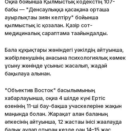
Оқиға бойынша Қылмыстық кодекстің 107-
бабы — "Денсаулыққа қасақана орташа
ауырлықтағы зиян келтіру" бойынша
қылмыстық іс қозғалған. Қазір сот-
медициналық сараптама тағайындалды.
Бала құқықтары жөніндегі уәкілдің айтуынша,
жәбірленушінің анасына психологиялық көмек
ұсыну жөнінде ұсыныс жасалып, жағдай
бақылауға алынған.
"Объектив Восток" басылымының
хабарлауынша, оқиға 4 шілде күні Ертіс
өзенінің 11-ші бау-бақша учаскелеріне жақын
маңында болған. Жарақат алған баланың
әпкесінің айтуынша, 12 жастағы інісі жағалауда
балық аулап отырған кезде оған 14–15 жас