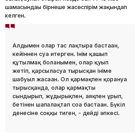
шамасындағы бірнеше жасөспірім жақындап
келген.
Алдымен олар тас лақтыра бастаған,
кейіннен суға итерген. Інім қашып
құтылмақ болғанымен, олар қуып
жетіп, қарсыласуға тырысқан ініме
шабуыл жасаған. Ол қармақпен қорғануға
тырысқанда, олар қармақты
сындырып, жұдырықпен, аяқпен ұрып,
бетінен шапалақтап соға бастаған. Бүкіл
денесіне соққы тиген, - дейді әпкесі.