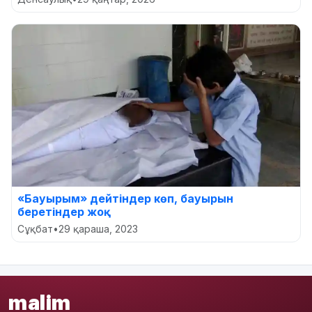
«Бауырым» дейтіндер көп, бауырын
беретіндер жоқ
Сұқбат
•
29 қараша, 2023
malim