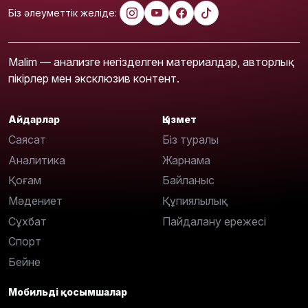
Біз әлеуметтік желіде:
Malim — анализге негізделген материалдар, авторлық
пікірлер мен эксклюзив контент.
Айдарлар
Қызмет
Саясат
Біз туралы
Аналитика
Жарнама
Қоғам
Байланыс
Мәдениет
Құпиялылық
Сұхбат
Пайдалану ережесі
Спорт
Бейне
Мобильді қосымшалар