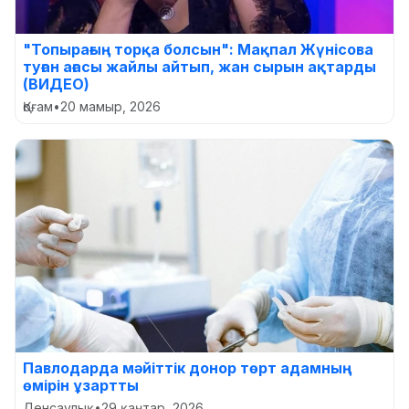
"Топырағың торқа болсын": Мақпал Жүнісова
туған ағасы жайлы айтып, жан сырын ақтарды
(ВИДЕО)
Қоғам
•
20 мамыр, 2026
Павлодарда мәйіттік донор төрт адамның
өмірін ұзартты
Денсаулық
•
29 қаңтар, 2026