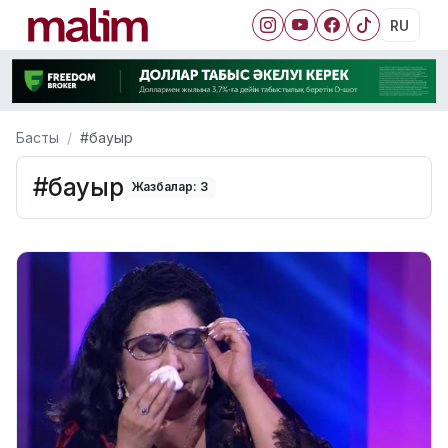
RU
Басты
#бауыр
#бауыр
Жазбалар: 3