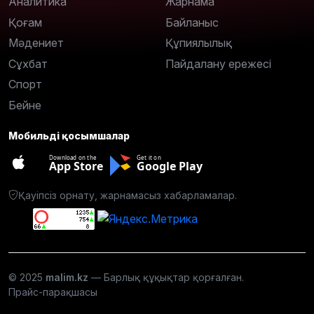
Аналитика
Жарнама
Қоғам
Байланыс
Мәдениет
Құпиялылық
Сұхбат
Пайдалану ережесі
Спорт
Бейне
Мобильді қосымшалар
Download on the
Get it on
App Store
Google Play
Қауіпсіз орнату, жарнамасыз хабарламалар.
© 2025
malim.kz
— Барлық құқықтар қорғалған.
Прайс-парақшасы