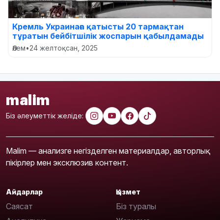
Кремль Украинаға қатысты 20 тармақтан
тұратын бейбітшілік жоспарын қабылдамады
Әлем
•
24 желтоқсан, 2025
malim
Біз әлеуметтік желіде:
Malim — анализге негізделген материалдар, авторлық
пікірлер мен эксклюзив контент.
Айдарлар
Қызмет
Саясат
Біз туралы