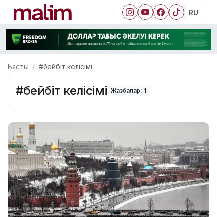
RU
Басты
#бейбіт келісімі
#бейбіт келісімі
Жазбалар: 1