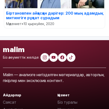
Біртановпен айқасқан дәрігер: 200 мың адамдық
митингіге рұқсат сұрадым
Мәдениет
•
10 қыркүйек, 2020
malim
Біз әлеуметтік желіде:
Malim — анализге негізделген материалдар, авторлық
пікірлер мен эксклюзив контент.
Айдарлар
Қызмет
Саясат
Біз туралы