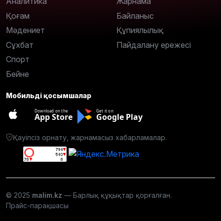
Аналитика
Жарнама
Қоғам
Байланыс
Мәдениет
Құпиялылық
Сұхбат
Пайдалану ережесі
Спорт
Бейне
Мобильді қосымшалар
Download on the
Get it on
App Store
Google Play
Қауіпсіз орнату, жарнамасыз хабарламалар.
© 2025
malim.kz
— Барлық құқықтар қорғалған.
Прайс-парақшасы