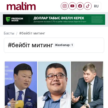
RU
Басты
#бейбіт митинг
#бейбіт митинг
Жазбалар: 1