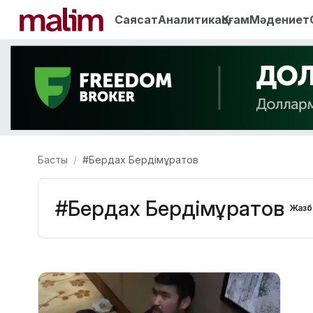
Саясат
Аналитика
Қоғам
Мәдениет
Басты
#Бердах Бердімұратов
#Бердах Бердімұратов
Жазба