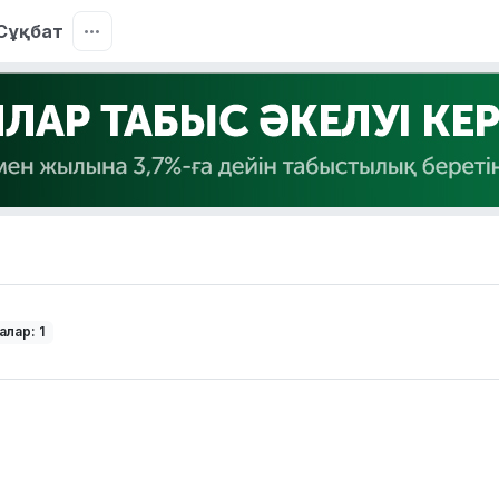
Сұқбат
лар: 1