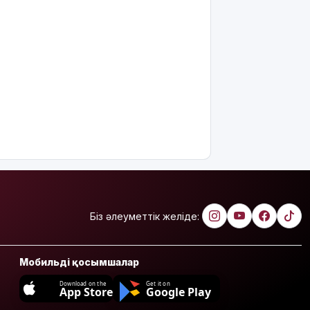
Біз әлеуметтік желіде:
Мобильді қосымшалар
Download on the
Get it on
App Store
Google Play