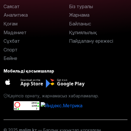
Саясат
Біз туралы
Аналитика
Жарнама
Қоғам
Байланыс
Мәдениет
Құпиялылық
Сұхбат
Пайдалану ережесі
Спорт
Бейне
Мобильді қосымшалар
Download on the
Get it on
App Store
Google Play
Қауіпсіз орнату, жарнамасыз хабарламалар.
© 2025
malim.kz
— Барлық құқықтар қорғалған.