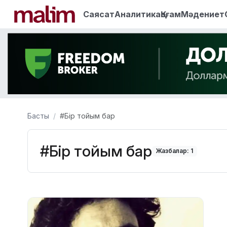
Саясат
Аналитика
Қоғам
Мәдениет
Басты
#Бір тойым бар
#Бір тойым бар
Жазбалар: 1