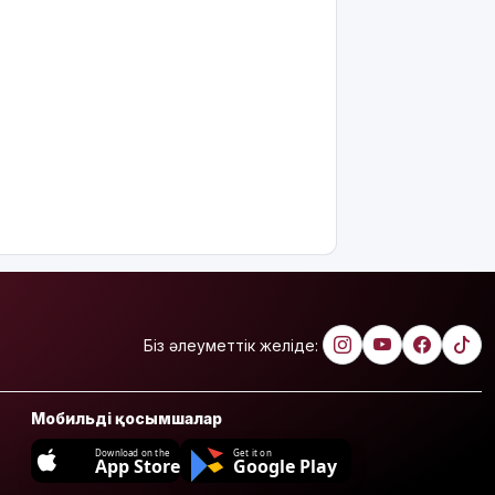
Біз әлеуметтік желіде:
Мобильді қосымшалар
Download on the
Get it on
App Store
Google Play