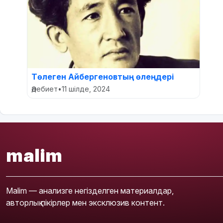
Төлеген Айбергеновтың өлеңдері
Әдебиет
•
11 шілде, 2024
malim
Malim — анализге негізделген материалдар,
авторлық пікірлер мен эксклюзив контент.