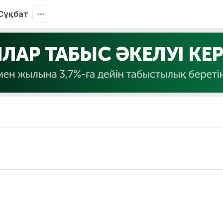
Сұқбат