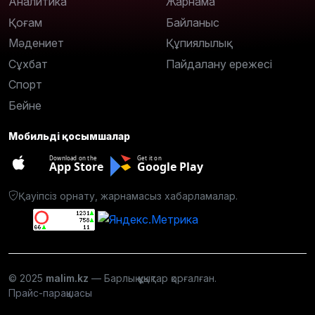
Аналитика
Жарнама
Қоғам
Байланыс
Мәдениет
Құпиялылық
Сұхбат
Пайдалану ережесі
Спорт
Бейне
Мобильді қосымшалар
Download on the
Get it on
App Store
Google Play
Қауіпсіз орнату, жарнамасыз хабарламалар.
© 2025
malim.kz
— Барлық құқықтар қорғалған.
Прайс-парақшасы