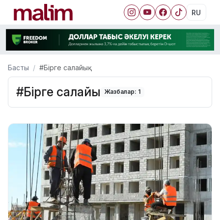
RU
Басты
#Бірге салайық
#Бірге салайық
Жазбалар: 1