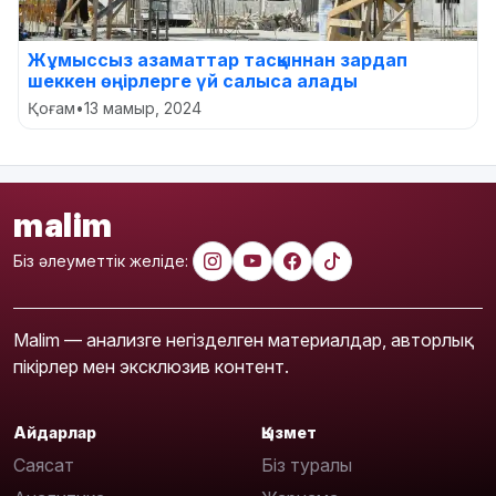
Жұмыссыз азаматтар тасқыннан зардап
шеккен өңірлерге үй салыса алады
Қоғам
•
13 мамыр, 2024
malim
Біз әлеуметтік желіде:
Malim — анализге негізделген материалдар, авторлық
пікірлер мен эксклюзив контент.
Айдарлар
Қызмет
Саясат
Біз туралы