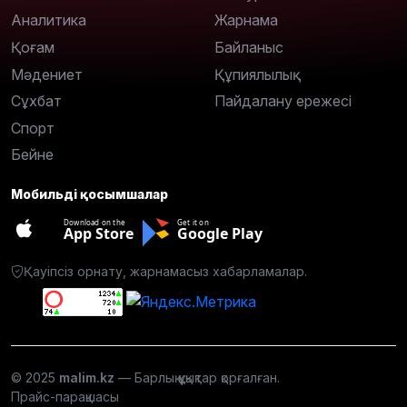
Аналитика
Жарнама
Қоғам
Байланыс
Мәдениет
Құпиялылық
Сұхбат
Пайдалану ережесі
Спорт
Бейне
Мобильді қосымшалар
Download on the
Get it on
App Store
Google Play
Қауіпсіз орнату, жарнамасыз хабарламалар.
© 2025
malim.kz
— Барлық құқықтар қорғалған.
Прайс-парақшасы