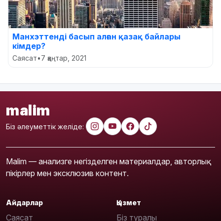
Манхэттенді басып алған қазақ байлары
кімдер?
Саясат
•
7 қаңтар, 2021
malim
Біз әлеуметтік желіде:
Malim — анализге негізделген материалдар, авторлық
пікірлер мен эксклюзив контент.
Айдарлар
Қызмет
Саясат
Біз туралы