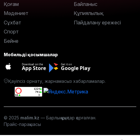
Қоғам
Байланыс
Мәдениет
Құпиялылық
Сұхбат
Пайдалану ережесі
Спорт
Бейне
Мобильді қосымшалар
Download on the
Get it on
App Store
Google Play
Қауіпсіз орнату, жарнамасыз хабарламалар.
© 2025
malim.kz
— Барлық құқықтар қорғалған.
Прайс-парақшасы