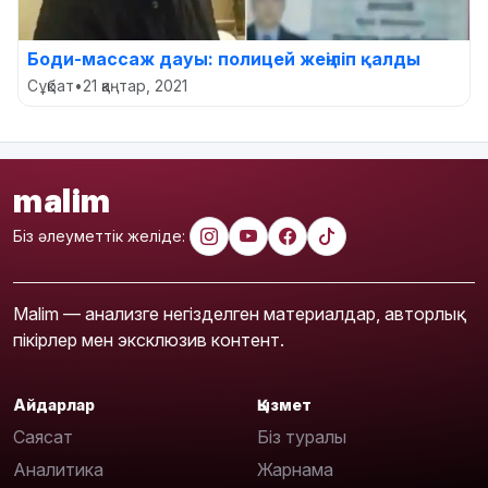
Боди-массаж дауы: полицей жеңіліп қалды
Сұқбат
•
21 қаңтар, 2021
malim
Біз әлеуметтік желіде:
Malim — анализге негізделген материалдар, авторлық
пікірлер мен эксклюзив контент.
Айдарлар
Қызмет
Саясат
Біз туралы
Аналитика
Жарнама