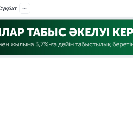
Сұқбат