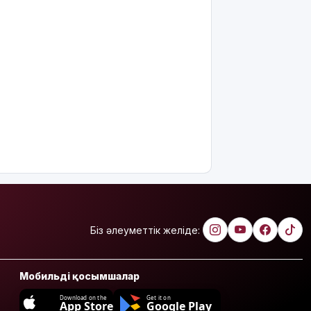
Біз әлеуметтік желіде:
Мобильді қосымшалар
Download on the
Get it on
App Store
Google Play