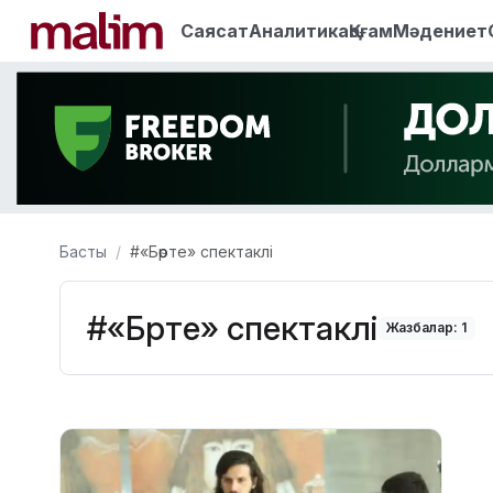
Саясат
Аналитика
Қоғам
Мәдениет
Басты
#«Бөрте» спектаклі
#«Бөрте» спектаклі
Жазбалар: 1