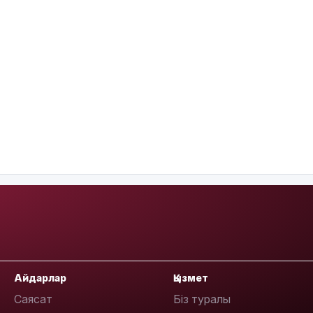
Айдарлар
Қызмет
Саясат
Біз туралы