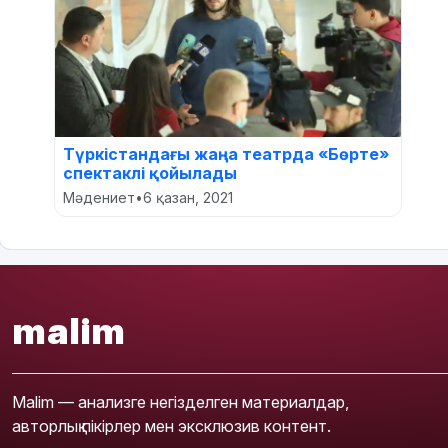
Түркістандағы жаңа театрда «Бөрте»
спектаклі қойылады
Мәдениет
•
6 қазан, 2021
malim
Malim — анализге негізделген материалдар,
авторлық пікірлер мен эксклюзив контент.