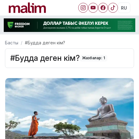
RU
Басты
#Будда деген кім?
#Будда деген кім?
Жазбалар: 1