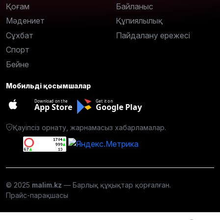
Қоғам
Байланыс
Мәдениет
Құпиялылық
Сұхбат
Пайдалану ережесі
Спорт
Бейне
Мобильді қосымшалар
Download on the
Get it on
App Store
Google Play
Қауіпсіз орнату, жарнамасыз хабарламалар.
© 2025
malim.kz
— Барлық құқықтар қорғалған.
Прайс-парақшасы