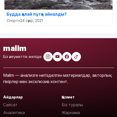
Будда қалай пұтқа айналды?
Спорт
•
24 сәуір, 2021
malim
Біз әлеуметтік желіде:
Malim — анализге негізделген материалдар, авторлық
пікірлер мен эксклюзив контент.
Айдарлар
Қызмет
Саясат
Біз туралы
Аналитика
Жарнама