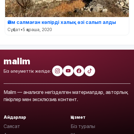
Әкім салмаған көпірді халық өзі салып алды
Сұқбат
•
5 қараша, 2020
malim
Біз әлеуметтік желіде:
Malim — анализге негізделген материалдар, авторлық
пікірлер мен эксклюзив контент.
Айдарлар
Қызмет
Саясат
Біз туралы