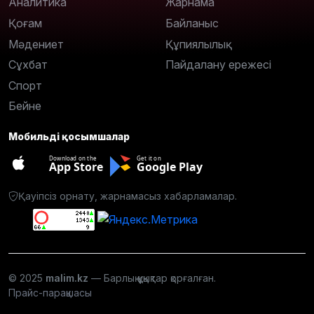
Аналитика
Жарнама
Қоғам
Байланыс
Мәдениет
Құпиялылық
Сұхбат
Пайдалану ережесі
Спорт
Бейне
Мобильді қосымшалар
Download on the
Get it on
App Store
Google Play
Қауіпсіз орнату, жарнамасыз хабарламалар.
© 2025
malim.kz
— Барлық құқықтар қорғалған.
Прайс-парақшасы