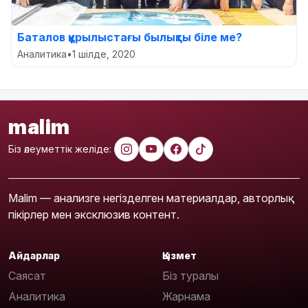
Баталов құрылыстағы былықты біле ме?
Аналитика
•
1 шілде, 2020
malim
Біз әлеуметтік желіде:
Malim — анализге негізделген материалдар, авторлық
пікірлер мен эксклюзив контент.
Айдарлар
Қызмет
Саясат
Біз туралы
Аналитика
Жарнама