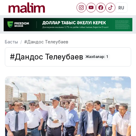
RU
Басты
#Дандос Телеубаев
#Дандос Телеубаев
Жазбалар: 1