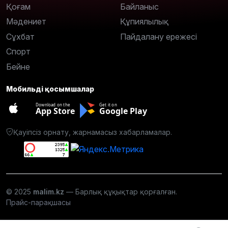
Қоғам
Байланыс
Мәдениет
Құпиялылық
Сұхбат
Пайдалану ережесі
Спорт
Бейне
Мобильді қосымшалар
Download on the
Get it on
App Store
Google Play
Қауіпсіз орнату, жарнамасыз хабарламалар.
© 2025
malim.kz
— Барлық құқықтар қорғалған.
Прайс-парақшасы