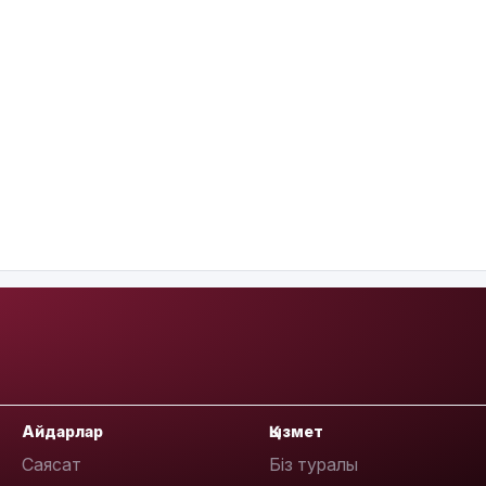
Айдарлар
Қызмет
Саясат
Біз туралы