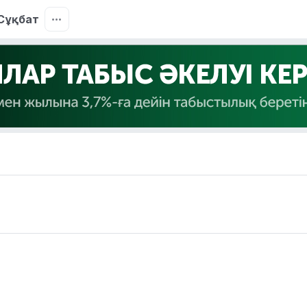
Сұқбат