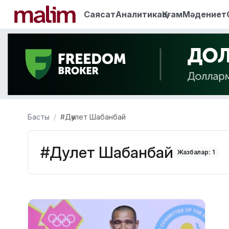
Саясат
Аналитика
Қоғам
Мәдениет
Басты
#Дәулет Шабанбай
#Дәулет Шабанбай
Жазбалар: 1