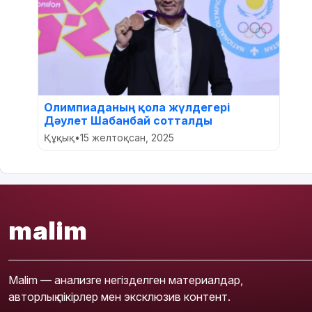
Олимпиаданың қола жүлдегері
Дәулет Шабанбай сотталды
Құқық
•
15 желтоқсан, 2025
malim
Malim — анализге негізделген материалдар,
авторлық пікірлер мен эксклюзив контент.