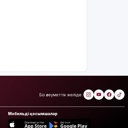
Біз әлеуметтік желіде:
Мобильді қосымшалар
Download on the
Get it on
App Store
Google Play