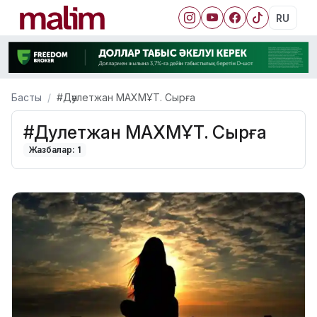
RU
Басты
#Дәулетжан МАХМҰТ. Сырға
#Дәулетжан МАХМҰТ. Сырға
Жазбалар: 1