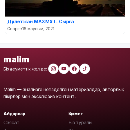
Дәулетжан МАХМҰТ. Сырға
Спорт
•
16 маусым, 2021
malim
Біз әлеуметтік желіде:
Malim — анализге негізделген материалдар, авторлық
пікірлер мен эксклюзив контент.
Айдарлар
Қызмет
Саясат
Біз туралы