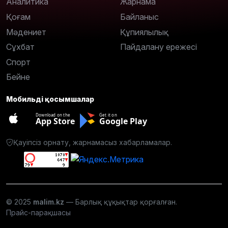
Аналитика
Жарнама
Қоғам
Байланыс
Мәдениет
Құпиялылық
Сұхбат
Пайдалану ережесі
Спорт
Бейне
Мобильді қосымшалар
Download on the
Get it on
App Store
Google Play
Қауіпсіз орнату, жарнамасыз хабарламалар.
© 2025
malim.kz
— Барлық құқықтар қорғалған.
Прайс-парақшасы