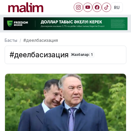
RU
Басты
#деелбасизация
#деелбасизация
Жазбалар: 1