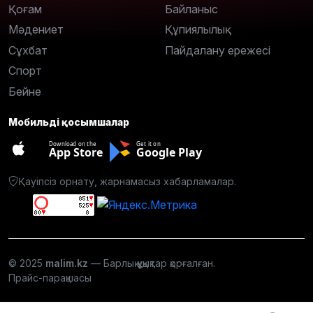
Қоғам
Байланыс
Мәдениет
Құпиялылық
Сұхбат
Пайдалану ережесі
Спорт
Бейне
Мобильді қосымшалар
Download on the
Get it on
App Store
Google Play
Қауіпсіз орнату, жарнамасыз хабарламалар.
© 2025
malim.kz
— Барлық құқықтар қорғалған.
Прайс-парақшасы