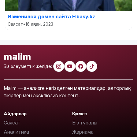
Изменился домен сайта Еlbasy.kz
Саясат
•
16 ақпан, 2023
malim
Біз әлеуметтік желіде:
Malim — анализге негізделген материалдар, авторлық
пікірлер мен эксклюзив контент.
Айдарлар
Қызмет
Саясат
Біз туралы
Аналитика
Жарнама