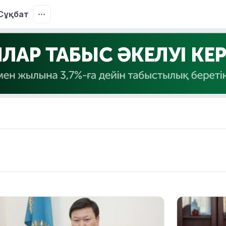
Сұқбат