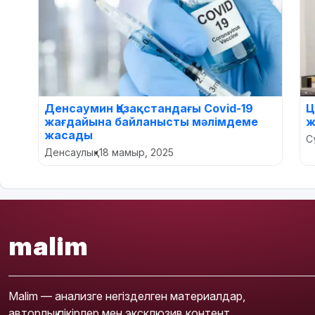
Денсаумин Қазақстандағы Covid-19
Ц
жағдайына байланысты мәлімдеме
ж
жасады
С
Денсаулық
•
18 мамыр, 2025
malim
Malim — анализге негізделген материалдар,
авторлық пікірлер мен эксклюзив контент.