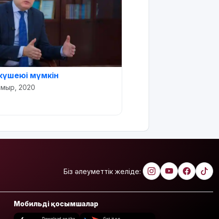
күшеюі мүмкін
амыр, 2020
Біз әлеуметтік желіде:
Мобильді қосымшалар
Download on the
Get it on