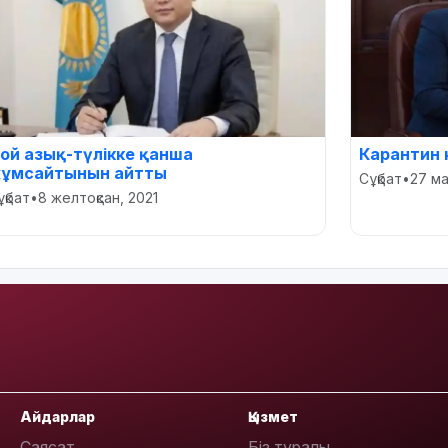
ой азық-түлікке қанша
Карантин 
ұмсайтынын айтты
Сұқбат
•
27 м
ұқбат
•
8 желтоқсан, 2021
Айдарлар
Қызмет
Саясат
Біз туралы