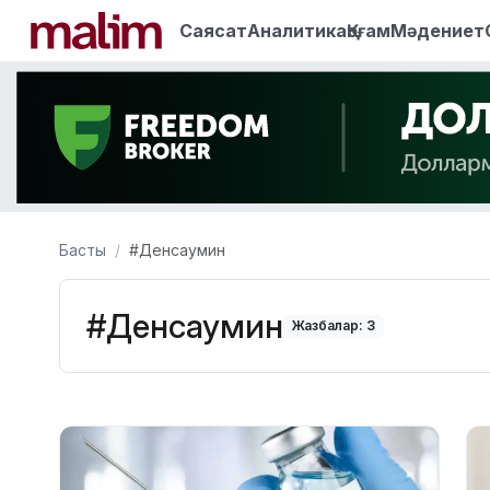
Саясат
Аналитика
Қоғам
Мәдениет
Басты
#Денсаумин
#Денсаумин
Жазбалар: 3