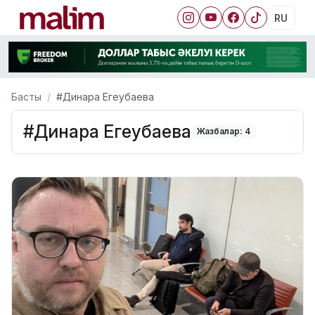
RU
Басты
#Динара Егеубаева
#Динара Егеубаева
Жазбалар: 4