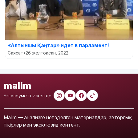
«Алтыншы Қаңтар» идет в парламент!
Саясат
•
26 желтоқсан, 2022
malim
Біз әлеуметтік желіде:
Malim — анализге негізделген материалдар, авторлық
пікірлер мен эксклюзив контент.