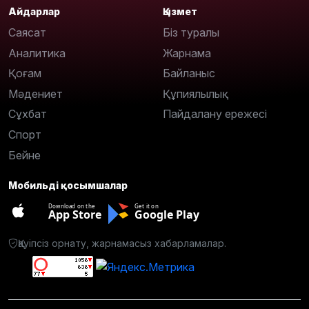
Айдарлар
Қызмет
Саясат
Біз туралы
Аналитика
Жарнама
Қоғам
Байланыс
Мәдениет
Құпиялылық
Сұхбат
Пайдалану ережесі
Спорт
Бейне
Мобильді қосымшалар
Download on the
Get it on
App Store
Google Play
Қауіпсіз орнату, жарнамасыз хабарламалар.