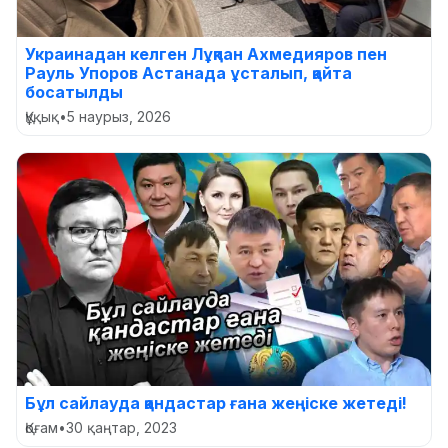
Украинадан келген Лұқпан Ахмедияров пен
Рауль Упоров Астанада ұсталып, қайта
босатылды
Құқық
•
5 наурыз, 2026
Бұл сайлауда қандастар ғана жеңіске жетеді!
Қоғам
•
30 қаңтар, 2023