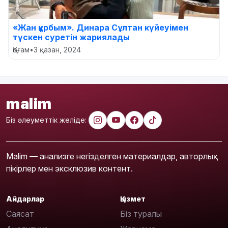
«Жан құрбым». Динара Сұлтан күйеуімен
түскен суретін жариялады
Қоғам
•
3 қазан, 2024
malim
Біз әлеуметтік желіде:
Malim — анализге негізделген материалдар, авторлық
пікірлер мен эксклюзив контент.
Айдарлар
Қызмет
Саясат
Біз туралы