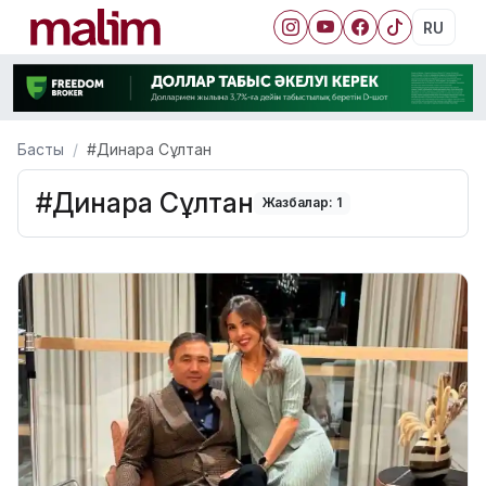
RU
Басты
#Динара Сұлтан
#Динара Сұлтан
Жазбалар: 1