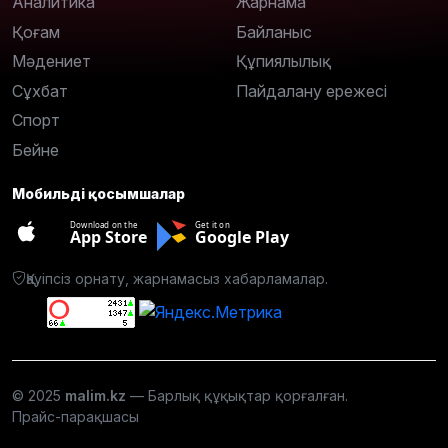
Аналитика
Жарнама
Қоғам
Байланыс
Мәдениет
Құпиялылық
Сұхбат
Пайдалану ережесі
Спорт
Бейне
Мобильді қосымшалар
Download on the
Get it on
App Store
Google Play
Қауіпсіз орнату, жарнамасыз хабарламалар.
© 2025
malim.kz
— Барлық құқықтар қорғалған.
Прайс-парақшасы