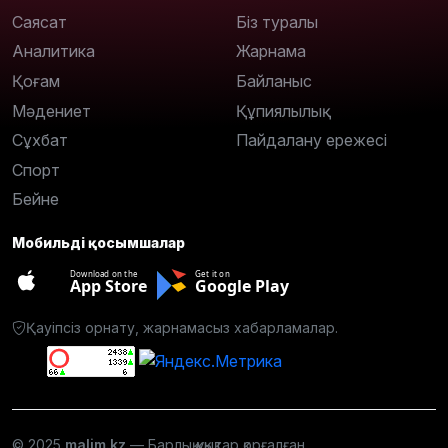
Саясат
Біз туралы
Аналитика
Жарнама
Қоғам
Байланыс
Мәдениет
Құпиялылық
Сұхбат
Пайдалану ережесі
Спорт
Бейне
Мобильді қосымшалар
Download on the
Get it on
App Store
Google Play
Қауіпсіз орнату, жарнамасыз хабарламалар.
© 2025
malim.kz
— Барлық құқықтар қорғалған.