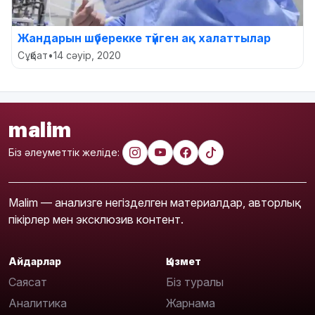
Жандарын шүберекке түйген ақ халаттылар
Сұқбат
•
14 сәуір, 2020
malim
Біз әлеуметтік желіде:
Malim — анализге негізделген материалдар, авторлық
пікірлер мен эксклюзив контент.
Айдарлар
Қызмет
Саясат
Біз туралы
Аналитика
Жарнама