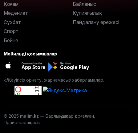
Қоғам
Байланыс
Мәдениет
Құпиялылық
Сұхбат
Пайдалану ережесі
Спорт
Бейне
Мобильді қосымшалар
Download on the
Get it on
App Store
Google Play
Қауіпсіз орнату, жарнамасыз хабарламалар.
© 2025
malim.kz
— Барлық құқықтар қорғалған.
Прайс-парақшасы