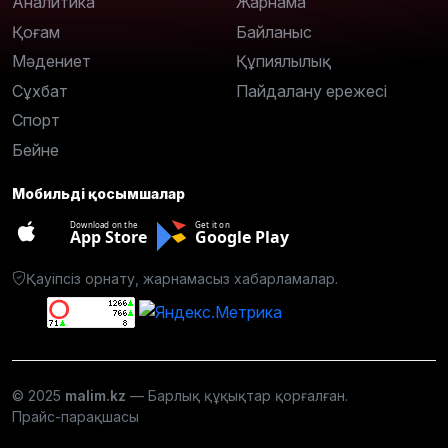
Аналитика
Жарнама
Қоғам
Байланыс
Мәдениет
Құпиялылық
Сұхбат
Пайдалану ережесі
Спорт
Бейне
Мобильді қосымшалар
Download on the
Get it on
App Store
Google Play
Қауіпсіз орнату, жарнамасыз хабарламалар.
© 2025
malim.kz
— Барлық құқықтар қорғалған.
Прайс-парақшасы