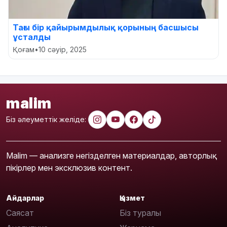
Тағы бір қайырымдылық қорының басшысы
ұсталды
Қоғам
•
10 сәуір, 2025
malim
Біз әлеуметтік желіде:
Malim — анализге негізделген материалдар, авторлық
пікірлер мен эксклюзив контент.
Айдарлар
Қызмет
Саясат
Біз туралы