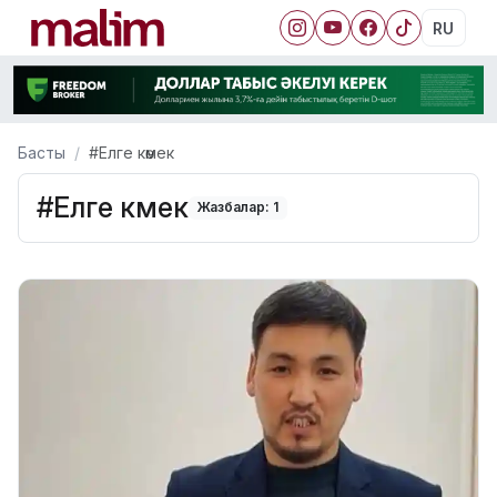
RU
Басты
#Елге көмек
#Елге көмек
Жазбалар: 1