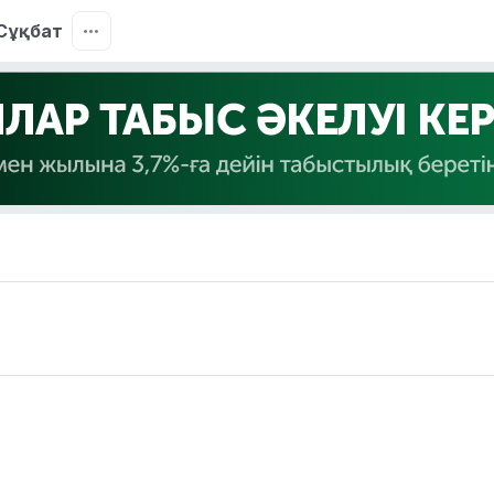
Сұқбат