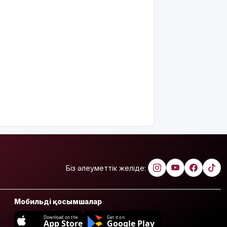
Біз әлеуметтік желіде:
Мобильді қосымшалар
Download on the
Get it on
App Store
Google Play