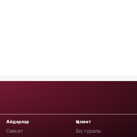
Айдарлар
Қызмет
Саясат
Біз туралы