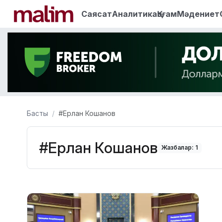
Саясат
Аналитика
Қоғам
Мәдениет
Басты
#Ерлан Кошанов
#Ерлан Кошанов
Жазбалар: 1