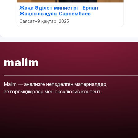
Жаңа Әділет министрі – Ерлан
Жақсылықұлы Сәрсембаев
Саясат
•
9 қаңтар, 2025
malim
Malim — анализге негізделген материалдар,
авторлық пікірлер мен эксклюзив контент.