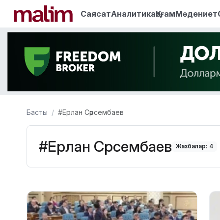
Саясат
Аналитика
Қоғам
Мәдениет
Басты
#Ерлан Сәрсембаев
#Ерлан Сәрсембаев
Жазбалар: 4