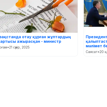
азақстанда отау құрған жұптардың
Президент
артысы ажырасқан - министр
қалыптас
мәлімет бе
оғам
•
21 сәуір, 2025
Саясат
•
20 қ