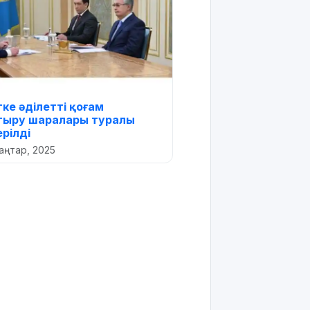
ке әділетті қоғам
тыру шаралары туралы
рілді
аңтар, 2025