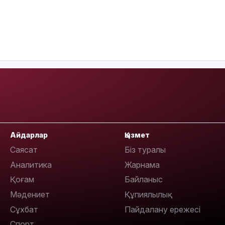
Айдарлар
Қызмет
Саясат
Біз туралы
Аналитика
Жарнама
Қоғам
Байланыс
Мәдениет
Құпиялылық
Сұхбат
Пайдалану ережесі
Спорт