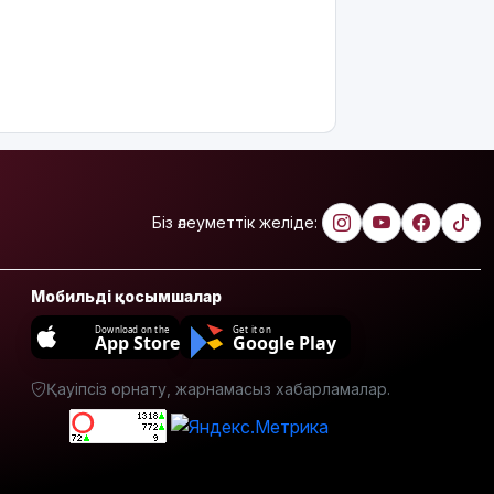
Біз әлеуметтік желіде:
Мобильді қосымшалар
Download on the
Get it on
App Store
Google Play
Қауіпсіз орнату, жарнамасыз хабарламалар.