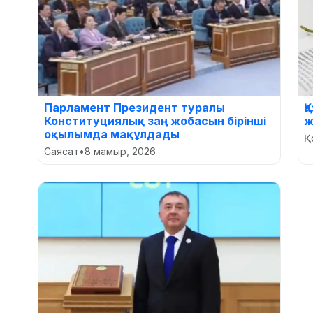
Парламент Президент туралы
Қ
Конституциялық заң жобасын бірінші
ж
оқылымда мақұлдады
Қ
Саясат
•
8 мамыр, 2026