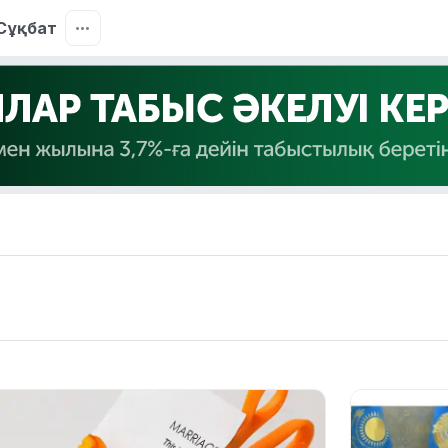
Сұқбат