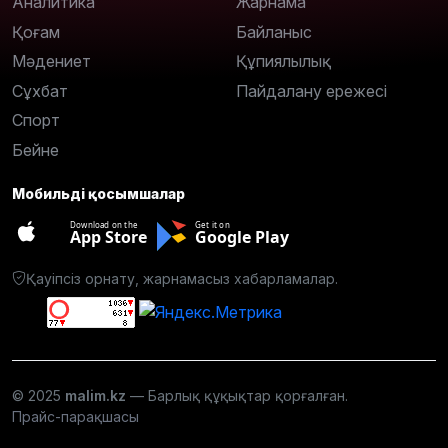
Аналитика
Жарнама
Қоғам
Байланыс
Мәдениет
Құпиялылық
Сұхбат
Пайдалану ережесі
Спорт
Бейне
Мобильді қосымшалар
Download on the
Get it on
App Store
Google Play
Қауіпсіз орнату, жарнамасыз хабарламалар.
© 2025
malim.kz
— Барлық құқықтар қорғалған.
Прайс-парақшасы