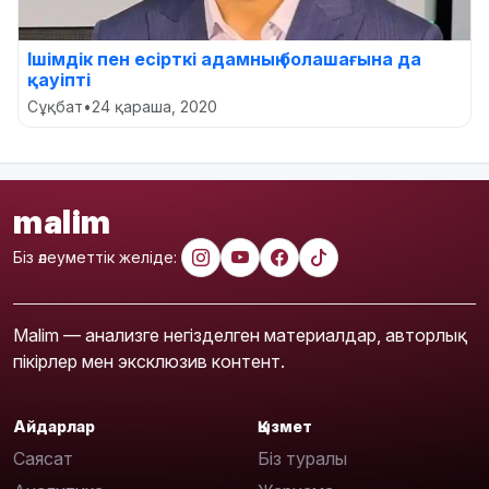
Ішімдік пен есірткі адамның болашағына да
қауіпті
Сұқбат
•
24 қараша, 2020
malim
Біз әлеуметтік желіде:
Malim — анализге негізделген материалдар, авторлық
пікірлер мен эксклюзив контент.
Айдарлар
Қызмет
Саясат
Біз туралы