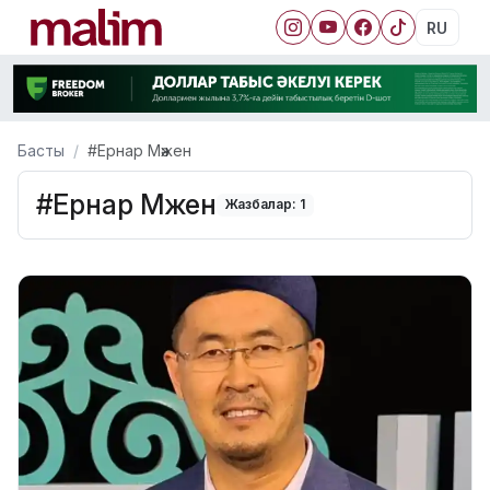
RU
Басты
#Ернар Мәжен
#Ернар Мәжен
Жазбалар: 1