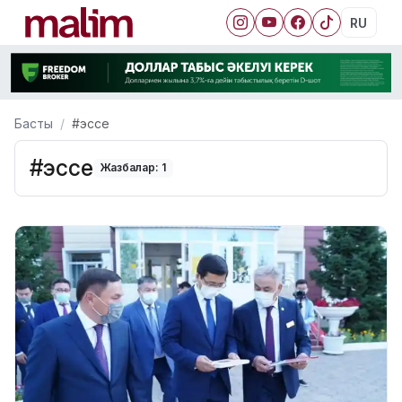
RU
Басты
#эссе
#эссе
Жазбалар: 1