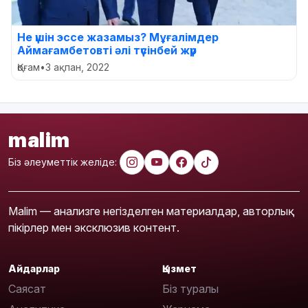
Не үшін эссе жазамыз? Мұғалімдер
Аймағамбетовті әлі түсінбей жүр
Қоғам
•
3 ақпан, 2022
malim
Біз әлеуметтік желіде:
Malim — анализге негізделген материалдар, авторлық
пікірлер мен эксклюзив контент.
Айдарлар
Қызмет
Саясат
Біз туралы