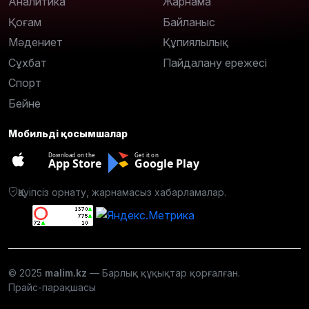
Аналитика
Жарнама
Қоғам
Байланыс
Мәдениет
Құпиялылық
Сұхбат
Пайдалану ережесі
Спорт
Бейне
Мобильді қосымшалар
Download on the
Get it on
App Store
Google Play
Қауіпсіз орнату, жарнамасыз хабарламалар.
© 2025
malim.kz
— Барлық құқықтар қорғалған.
Прайс-парақшасы