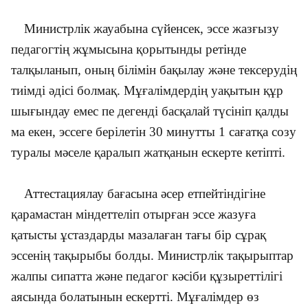
Министрлік жауабына сүйенсек, эссе жазғызу
педагогтің жұмысына қорытынды ретінде
талқыланып, оның білімін бақылау және тексерудің
тиімді әдісі болмақ. Мұғалімдердің уақытын құр
шығындау емес пе дегенді басқалай түсініп қалды
ма екен, эссеге берілетін 30 минутты 1 сағатқа созу
туралы мәселе қаралып жатқанын ескерте кетіпті.
Аттестациялау бағасына әсер етпейтіндігіне
қарамастан міндеттеліп отырған эссе жазуға
қатысты ұстаздарды мазалаған тағы бір сұрақ
эссенің тақырыбы болды. Министрлік тақырыптар
жалпы сипатта және педагог кәсіби құзыреттілігі
аясында болатынын ескертті. Мұғалімдер өз