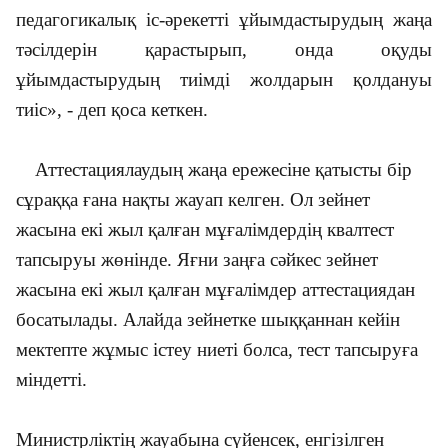
педагогикалық іс-әрекетті ұйымдастырудың жаңа
тәсілдерін қарастырып, онда оқуды
ұйымдастырудың тиімді жолдарын қолдануы
тиіс», - деп қоса кеткен.
Аттестациялаудың жаңа ережесіне қатысты бір
сұраққа ғана нақты жауап келген. Ол зейнет
жасына екі
жыл қалған мұғалімдердің квалтест
тапсыруы жөнінде. Яғни заңға сәйкес зейнет
жасына екі жыл қалған мұғалімдер аттестациядан
босатылады. Алайда зейнетке шыққаннан кейін
мектепте жұмыс істеу ниеті болса, тест тапсыруға
міндетті.
Министрліктің жауабына сүйенсек, енгізілген