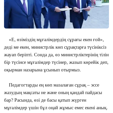
«Е, өзіміздің мұғалімдердің сұрағы екен ғой»,
деді ме екен, министрлік көп сұрақтарға түсініксіз
жауап беріпті. Сонда да, өз министрліктерінің тілін
бір түсінсе мұғалімдер түсінер, жазып көрейік деп,
оқырман назарына ұсынып отырмыз.
Педагогтарды ең көп мазалаған сұрақ – эссе
жазудың мақсаты не және оның қандай пайдасы
бар? Расында, өзі де басы қатып жүрген
мұғалімдер үшін бұл оңай жұмыс емес екені анық.