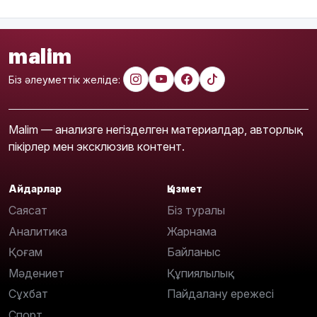
malim
Біз әлеуметтік желіде:
Malim — анализге негізделген материалдар, авторлық
пікірлер мен эксклюзив контент.
Айдарлар
Қызмет
Саясат
Біз туралы
Аналитика
Жарнама
Қоғам
Байланыс
Мәдениет
Құпиялылық
Сұхбат
Пайдалану ережесі
Спорт