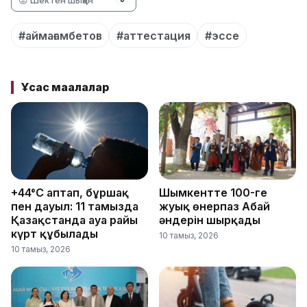
#аймағамбетов
#аттестация
#эссе
Ұқсас мақалалар
+44°C аптап, бұршақ
Шымкентте 100-ге
пен дауыл: 11 тамызда
жуық өнерпаз Абай
Қазақстанда ауа райы
әндерін шырқады
күрт құбылады
10 тамыз, 2026
10 тамыз, 2026