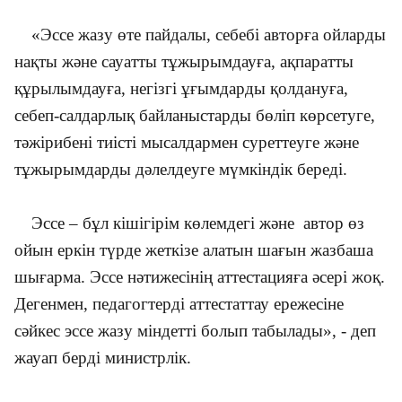
«Эссе жазу өте пайдалы, себебі авторға ойларды
нақты және сауатты тұжырымдауға, ақпаратты
құрылымдауға, негізгі ұғымдарды қолдануға,
себеп-салдарлық байланыстарды бөліп көрсетуге,
тәжірибені тиісті мысалдармен суреттеуге және
тұжырымдарды дәлелдеуге мүмкіндік береді.
Эссе – бұл кішігірім көлемдегі және автор өз
ойын еркін түрде жеткізе алатын шағын жазбаша
шығарма. Эссе нәтижесінің аттестацияға әсері жоқ.
Дегенмен, педагогтерді аттестаттау ережесіне
сәйкес эссе жазу міндетті болып табылады», - деп
жауап берді министрлік.