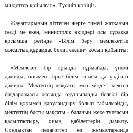
міндеттер қойылған». Түсініп көріңіз.
Жауаптарының діттеген жерге тимей жатқанын
сезді ме екен, министрлік өкілдері осы сұраққа
қосымша ретінде «Білім беру мемлекеттік
саясаттың құрамдас бөлігі екенін» қосып қойыпты:
«Мемлекет бір орында тұрмайды, үнемі
дамиды, онымен бірге білім саласы да үздіксіз
дамиды. Мектептің мақсаты мен міндеті мектеп
бағдарламасы аясында оқушыларды белгілі бір
білім қорымен қаруландыру болып табылмайды,
мектептің басты мақсаты - баланың жеке тұлғасын
қалыптастыру, оның қабілеттерін дамыту.
Сондықтан педагогтер өз жұмыстарында