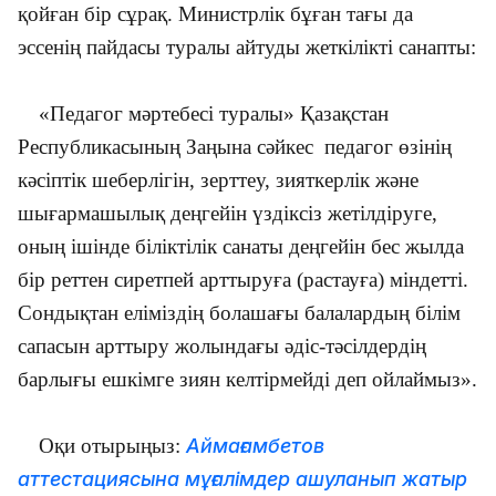
қойған бір сұрақ. Министрлік бұған тағы да
эссенің пайдасы туралы айтуды жеткілікті санапты:
«Педагог мәртебесі туралы» Қазақстан
Республикасының Заңына сәйкес педагог өзінің
кәсіптік шеберлігін, зерттеу, зияткерлік және
шығармашылық деңгейін үздіксіз жетілдіруге,
оның ішінде біліктілік санаты деңгейін бес жылда
бір реттен сиретпей арттыруға (растауға) міндетті.
Сондықтан еліміздің болашағы балалардың білім
сапасын арттыру жолындағы әдіс-тәсілдердің
барлығы ешкімге зиян келтірмейді деп ойлаймыз».
Оқи отырыңыз:
Аймағамбетов
аттестациясына мұғалімдер ашуланып жатыр