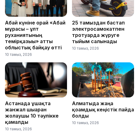
Абай күніне орай «Абай
25 тамыздан бастап
мұрасы – ұлт
электросамокатпен
руханиятының
тротуарда жүруге
темірқазығы» атты
тыйым салынады
облыстық байқау өтті
10 тамыз, 2026
10 тамыз, 2026
Астанада ұшақта
Алматыда жаңа
жанжал шығарған
қоғамдық кеңістік пайда
жолаушы 10 тәулікке
болды
қамалды
10 тамыз, 2026
10 тамыз, 2026