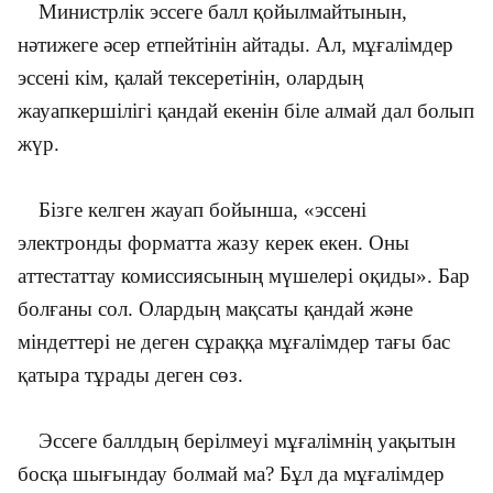
Министрлік эссеге балл қойылмайтынын,
нәтижеге әсер етпейтінін айтады. Ал, мұғалімдер
эссені кім, қалай тексеретінін, олардың
жауапкершілігі қандай екенін біле алмай дал болып
жүр.
Бізге келген жауап бойынша, «эссені
электронды форматта жазу керек екен. Оны
аттестаттау комиссиясының мүшелері оқиды». Бар
болғаны сол. Олардың мақсаты қандай және
міндеттері не деген сұраққа мұғалімдер тағы бас
қатыра тұрады деген сөз.
Эссеге баллдың берілмеуі мұғалімнің уақытын
босқа шығындау болмай ма? Бұл да мұғалімдер