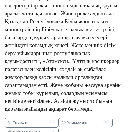
өзгерістер бір жыл бойы педагогикалық қауым
арасында талқыланған. Және ереже алдын ала
Қазақстан Республикасы Білім және ғылым
министрлігінің Білім және ғылым министрлігі,
балалардың құқықтарын қорғау мәселелері
жөніндегі қоғамдық кеңесі, Жеке меншік білім
беру ұйымдарының республикалық
қауымдастығы, «Атамекен» Ұлттық кәсіпкерлер
палатасымен келісіліп, сондай-ақ сыбайлас
жемқорлыққа қарсы ғылыми орталықтан
сараптамадан өтті. Және жобаны жасауға арнайы
жұмыс тобы құрылып, солардың ұсынысы
негізінде енгізілген. Алайда жұмыс тобының
құрамы жайынды ақпарат берілмеді.
🤍 Ұнайды
😞 Ұнамайды
0
0
😡 Шектен шыққан
0