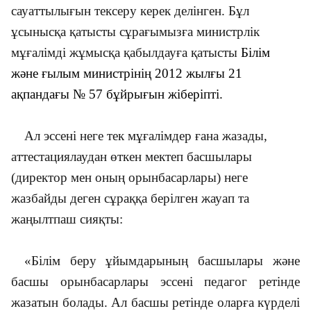
сауаттылығын тексеру керек делінген. Бұл
ұсынысқа қатысты сұрағымызға министрлік
мұғалімді жұмысқа қабылдауға қатысты
Білім
және ғылым министрінің 2012 жылғы 21
ақпандағы № 57 бұйрығын жіберіпті.
Ал эссені неге тек мұғалімдер ғана жазады,
аттестациялаудан өткен мектеп басшылары
(директор мен оның орынбасарлары) неге
жазбайды деген сұраққа берілген жауап та
жаңылтпаш сияқты:
«Білім беру ұйымдарының басшылары және
басшы орынбасарлары эссені педагог ретінде
жазатын болады. Ал басшы ретінде оларға күрделі