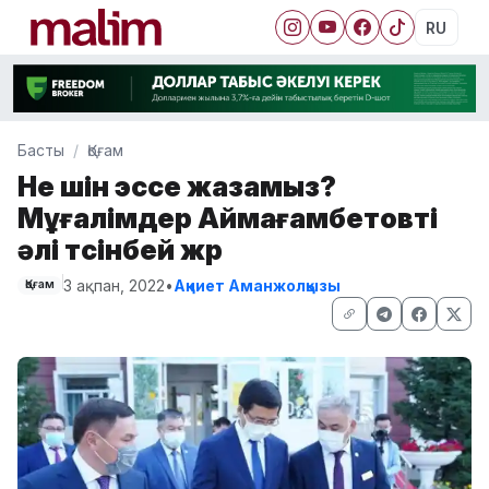
RU
Басты
Қоғам
Не үшін эссе жазамыз?
Мұғалімдер Аймағамбетовті
әлі түсінбей жүр
3 ақпан, 2022
•
Ақниет Аманжолқызы
Қоғам