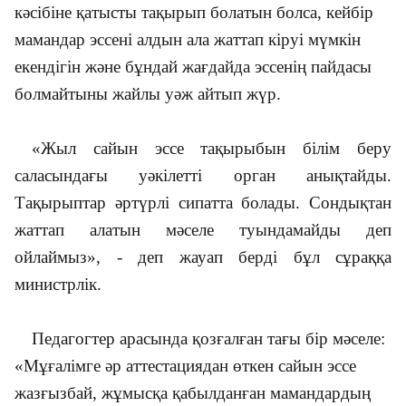
кәсібіне қатысты тақырып болатын болса, кейбір
мамандар эссені алдын ала жаттап кіруі мүмкін
екендігін және бұндай жағдайда эссенің пайдасы
болмайтыны жайлы уәж айтып жүр.
«Жыл сайын эссе тақырыбын білім беру
саласындағы уәкілетті орган анықтайды.
Тақырыптар әртүрлі сипатта болады. Сондықтан
жаттап алатын мәселе туындамайды деп
ойлаймыз», - деп жауап берді бұл сұраққа
министрлік.
Педагогтер арасында қозғалған тағы бір мәселе:
«Мұғалімге әр аттестациядан өткен сайын эссе
жазғызбай, жұмысқа қабылданған мамандардың