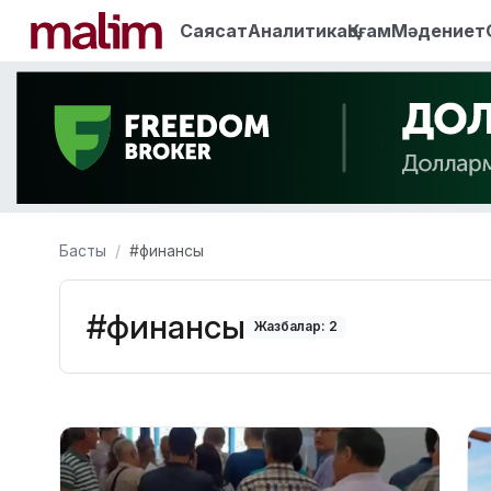
Саясат
Аналитика
Қоғам
Мәдениет
Басты
#финансы
#финансы
Жазбалар: 2