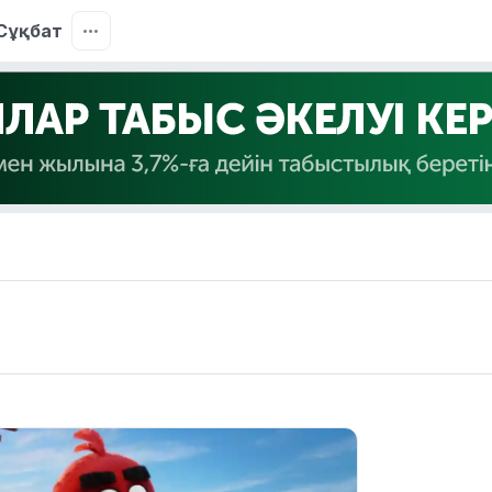
Сұқбат