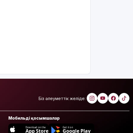
Біз әлеуметтік желіде:
Мобильді қосымшалар
Download on the
Get it on
App Store
Google Play