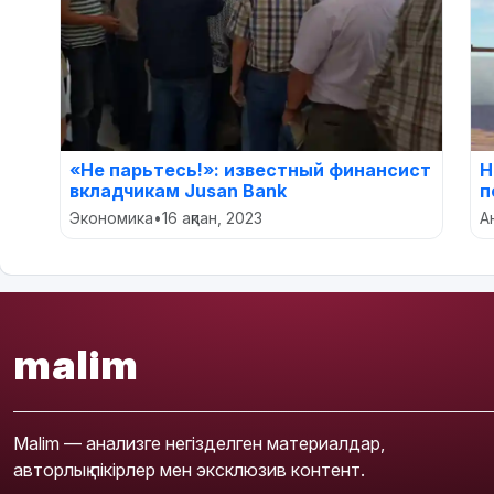
«Не парьтесь!»: известный финансист
Н
вкладчикам Jusan Bank
п
Экономика
•
16 ақпан, 2023
А
malim
Malim — анализге негізделген материалдар,
авторлық пікірлер мен эксклюзив контент.