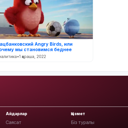
ацбанковский Angry Birds, или
очему мы становимся беднее
налитика
•
1 қараша, 2022
Айдарлар
Қызмет
Саясат
Біз туралы