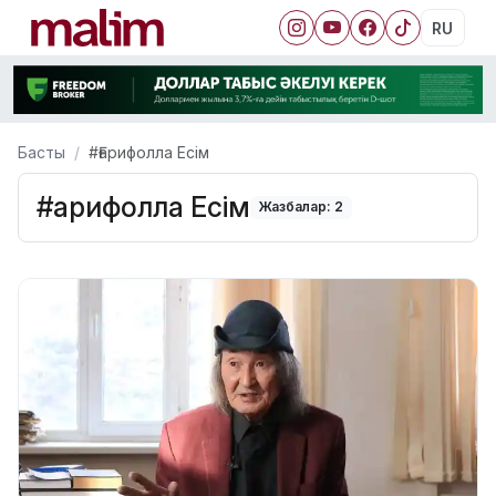
RU
Басты
#Ғарифолла Есім
#Ғарифолла Есім
Жазбалар: 2