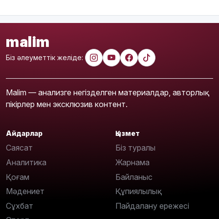
malim
Біз әлеуметтік желіде:
Malim — анализге негізделген материалдар, авторлық
пікірлер мен эксклюзив контент.
Айдарлар
Қызмет
Саясат
Біз туралы
Аналитика
Жарнама
Қоғам
Байланыс
Мәдениет
Құпиялылық
Сұхбат
Пайдалану ережесі