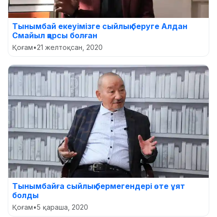
Тынымбай екеуімізге сыйлық беруге Алдан
Смайыл қарсы болған
Қоғам
•
21 желтоқсан, 2020
Тынымбайға сыйлық бермегендері өте ұят
болды
Қоғам
•
5 қараша, 2020