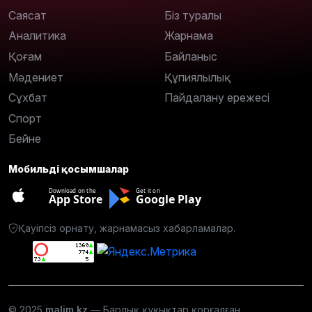
Саясат
Біз туралы
Аналитика
Жарнама
Қоғам
Байланыс
Мәдениет
Құпиялылық
Сұхбат
Пайдалану ережесі
Спорт
Бейне
Мобильді қосымшалар
Download on the
Get it on
App Store
Google Play
Қауіпсіз орнату, жарнамасыз хабарламалар.
© 2025
malim.kz
— Барлық құқықтар қорғалған.