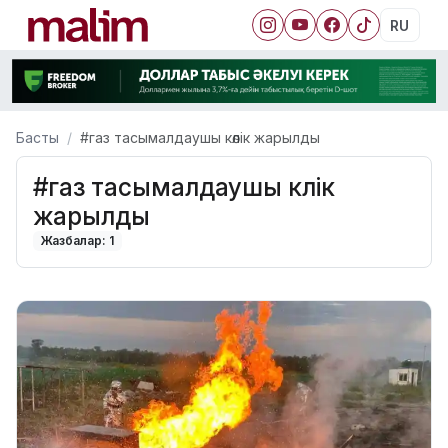
RU
Басты
#газ тасымалдаушы көлік жарылды
#газ тасымалдаушы көлік
жарылды
Жазбалар: 1