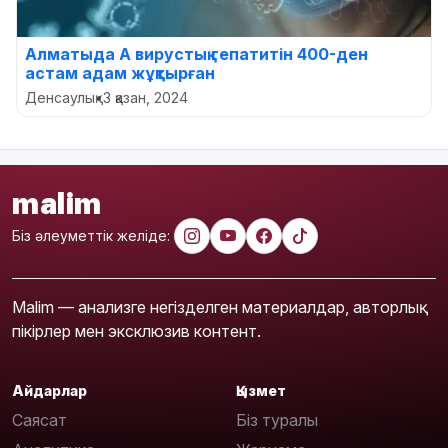
Алматыда А вирустық гепатитін 400-ден
астам адам жұқтырған
Денсаулық
•
3 қазан, 2024
malim
Біз әлеуметтік желіде:
Malim — анализге негізделген материалдар, авторлық
пікірлер мен эксклюзив контент.
Айдарлар
Қызмет
Саясат
Біз туралы