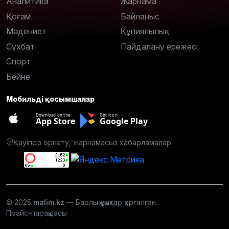
Аналитика
Жарнама
Қоғам
Байланыс
Мәдениет
Құпиялылық
Сұхбат
Пайдалану ережесі
Спорт
Бейне
Мобильді қосымшалар
Download on the
Get it on
App Store
Google Play
Қауіпсіз орнату, жарнамасыз хабарламалар.
© 2025
malim.kz
— Барлық құқықтар қорғалған.
Прайс-парақшасы