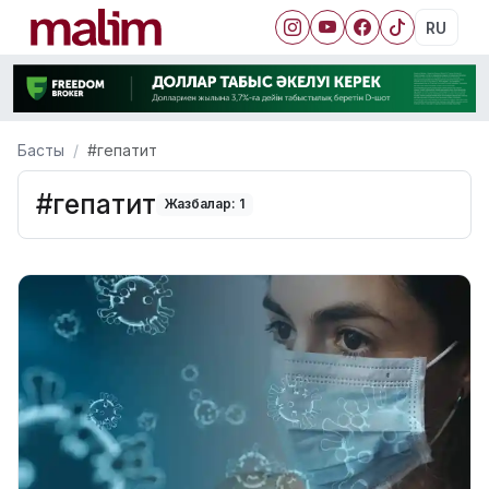
RU
Басты
#гепатит
#гепатит
Жазбалар: 1