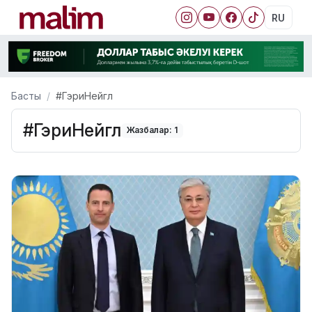
RU
Басты
#ГэриНейгл
#ГэриНейгл
Жазбалар: 1