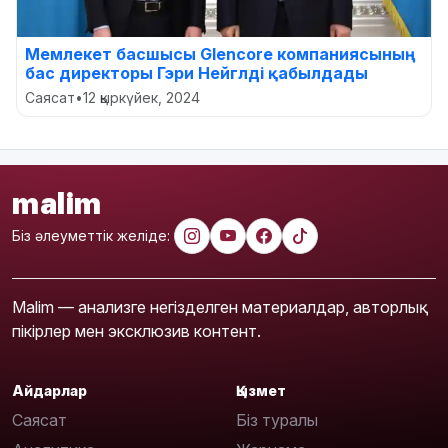
Мемлекет басшысы Glencore компаниясының
бас директоры Гэри Нейглді қабылдады
Саясат
•
12 қыркүйек, 2024
malim
Біз әлеуметтік желіде:
Malim — анализге негізделген материалдар, авторлық
пікірлер мен эксклюзив контент.
Айдарлар
Қызмет
Саясат
Біз туралы