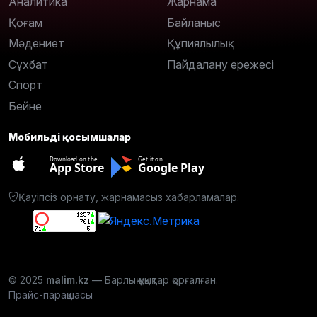
Аналитика
Жарнама
Қоғам
Байланыс
Мәдениет
Құпиялылық
Сұхбат
Пайдалану ережесі
Спорт
Бейне
Мобильді қосымшалар
Download on the
Get it on
App Store
Google Play
Қауіпсіз орнату, жарнамасыз хабарламалар.
© 2025
malim.kz
— Барлық құқықтар қорғалған.
Прайс-парақшасы