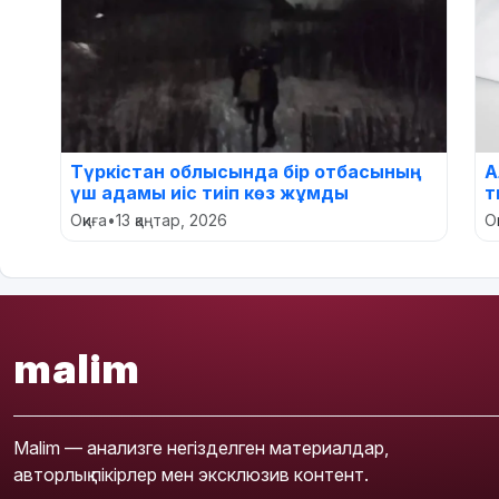
Түркістан облысында бір отбасының
А
үш адамы иіс тиіп көз жұмды
т
Оқиға
•
13 қаңтар, 2026
О
malim
Malim — анализге негізделген материалдар,
авторлық пікірлер мен эксклюзив контент.