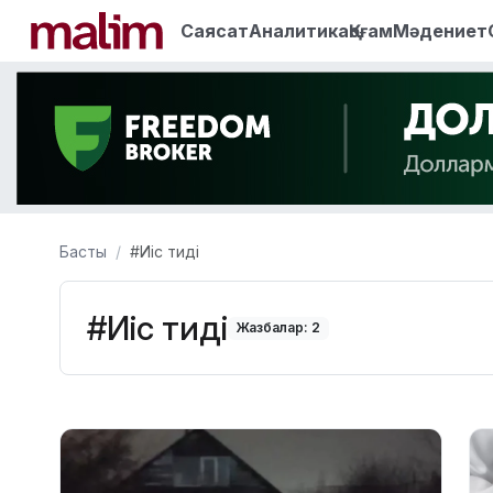
Саясат
Аналитика
Қоғам
Мәдениет
Басты
#Иіс тиді
#Иіс тиді
Жазбалар: 2