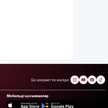
Біз әлеуметтік желіде:
Мобильді қосымшалар
Download on the
Get it on
App Store
Google Play