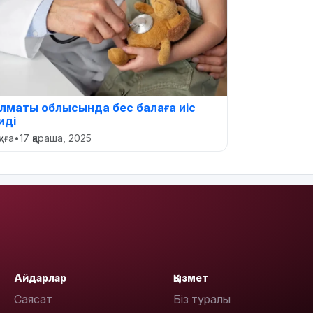
лматы облысында бес балаға иіс
иді
қиға
•
17 қараша, 2025
Айдарлар
Қызмет
Саясат
Біз туралы