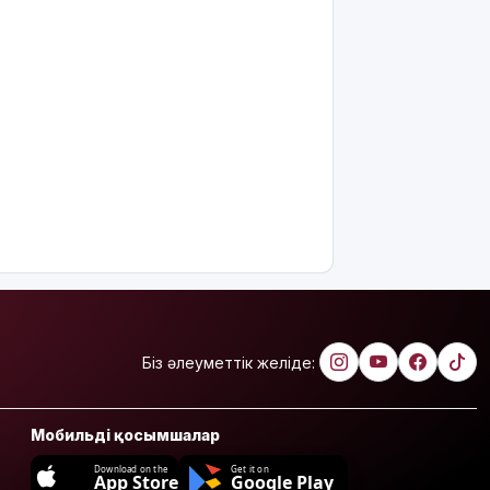
Біз әлеуметтік желіде:
Мобильді қосымшалар
Download on the
Get it on
App Store
Google Play