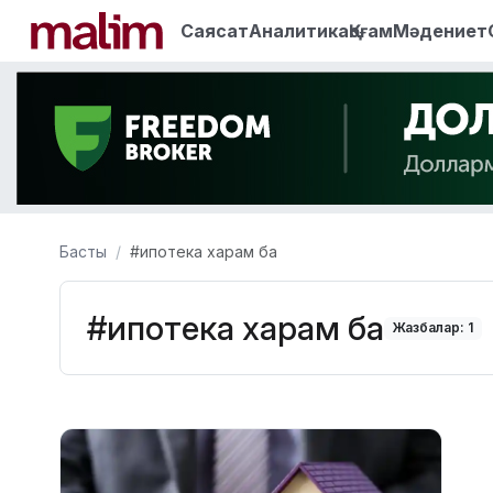
Саясат
Аналитика
Қоғам
Мәдениет
Басты
#ипотека харам ба
#ипотека харам ба
Жазбалар: 1