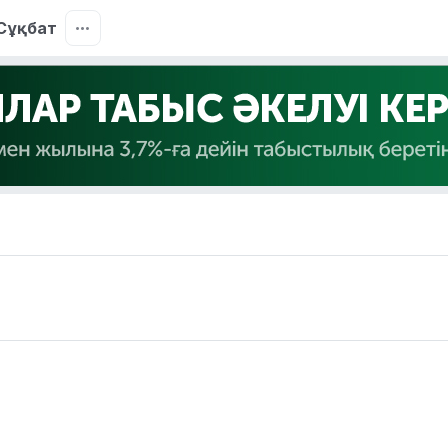
Сұқбат