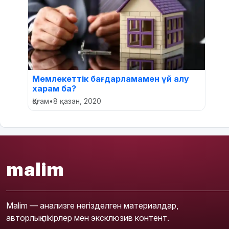
Мемлекеттік бағдарламамен үй алу
харам ба?
Қоғам
•
8 қазан, 2020
malim
Malim — анализге негізделген материалдар,
авторлық пікірлер мен эксклюзив контент.