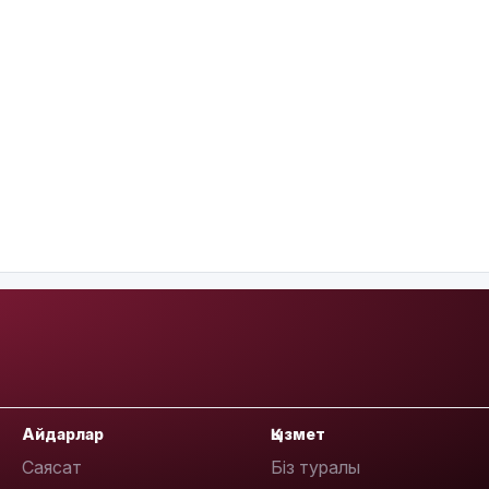
Айдарлар
Қызмет
Саясат
Біз туралы