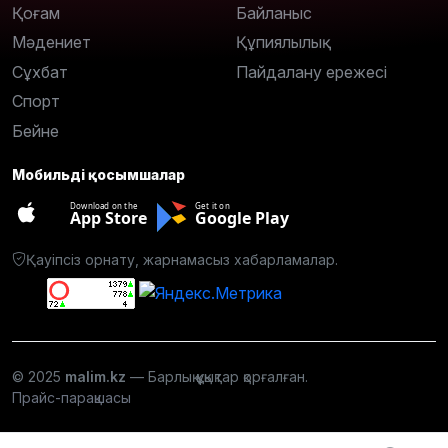
Қоғам
Байланыс
Мәдениет
Құпиялылық
Сұхбат
Пайдалану ережесі
Спорт
Бейне
Мобильді қосымшалар
Download on the
Get it on
App Store
Google Play
Қауіпсіз орнату, жарнамасыз хабарламалар.
© 2025
malim.kz
— Барлық құқықтар қорғалған.
Прайс-парақшасы