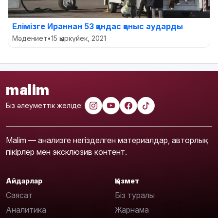
Елімізге Ираннан 53 қандас қоныс аударды
Мәдениет
•
15 қыркүйек, 2021
malim
Біз әлеуметтік желіде:
Malim — анализге негізделген материалдар, авторлық
пікірлер мен эксклюзив контент.
Айдарлар
Қызмет
Саясат
Біз туралы
Аналитика
Жарнама