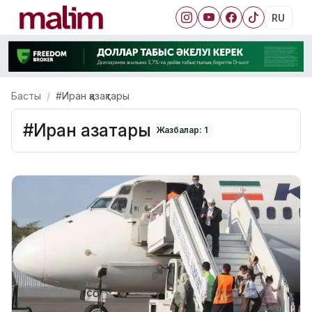
RU
Басты
#Иран қазақтары
#Иран қазақтары
Жазбалар: 1