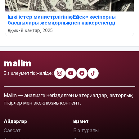
Ішкі істер министрлігінің «Еңбек» кәсіпорны
басшылары жемқорлықпен әшкереленді
Құқық
•
8 қаңтар, 2025
malim
Біз әлеуметтік желіде:
Malim — анализге негізделген материалдар, авторлық
пікірлер мен эксклюзив контент.
Айдарлар
Қызмет
Саясат
Біз туралы