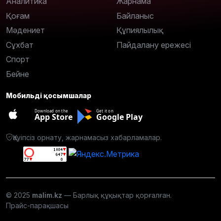
Аналитика
Жарнама
Қоғам
Байланыс
Мәдениет
Құпиялылық
Сұхбат
Пайдалану ережесі
Спорт
Бейне
Мобильді қосымшалар
Download on the
Get it on
App Store
Google Play
Қауіпсіз орнату, жарнамасыз хабарламалар.
© 2025
malim.kz
— Барлық құқықтар қорғалған.
Прайс-парақшасы