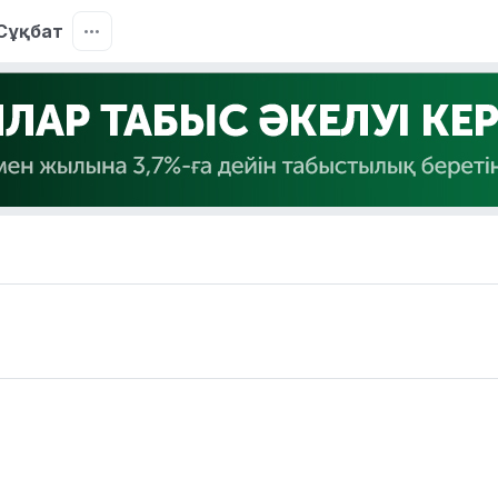
Сұқбат