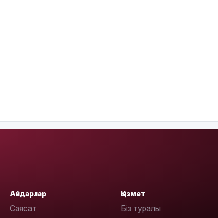
Айдарлар
Қызмет
Саясат
Біз туралы