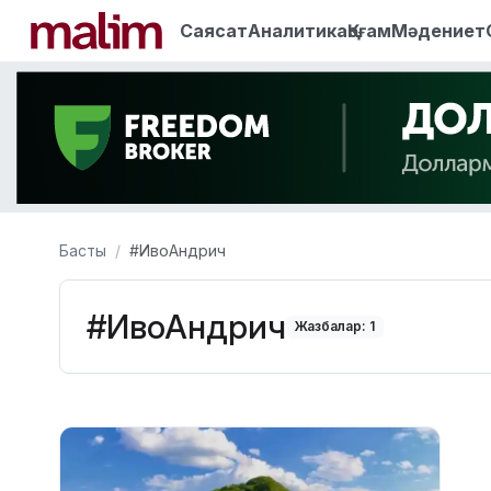
Саясат
Аналитика
Қоғам
Мәдениет
Басты
#ИвоАндрич
#ИвоАндрич
Жазбалар: 1