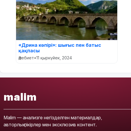
«Дрина көпірі»: шығыс пен батыс
қақпасы
Әдебиет
•
11 қыркүйек, 2024
malim
Malim — анализге негізделген материалдар,
авторлық пікірлер мен эксклюзив контент.