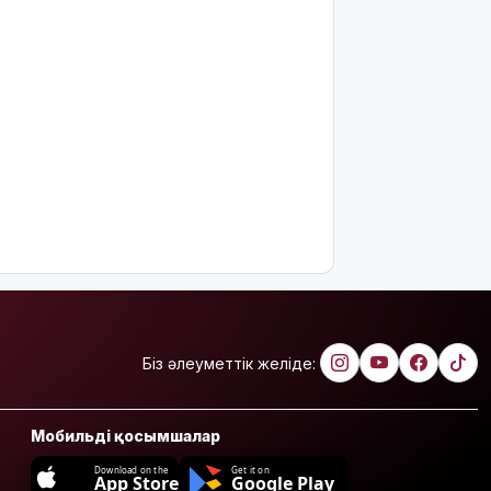
Біз әлеуметтік желіде:
Мобильді қосымшалар
Download on the
Get it on
App Store
Google Play