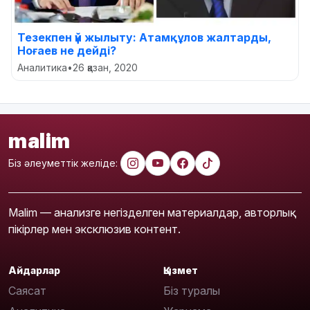
Тезекпен үй жылыту: Атамқұлов жалтарды,
Ноғаев не дейді?
Аналитика
•
26 қазан, 2020
malim
Біз әлеуметтік желіде:
Malim — анализге негізделген материалдар, авторлық
пікірлер мен эксклюзив контент.
Айдарлар
Қызмет
Саясат
Біз туралы