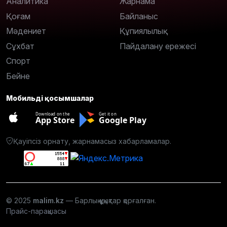
Аналитика
Жарнама
Қоғам
Байланыс
Мәдениет
Құпиялылық
Сұхбат
Пайдалану ережесі
Спорт
Бейне
Мобильді қосымшалар
Download on the
Get it on
App Store
Google Play
Қауіпсіз орнату, жарнамасыз хабарламалар.
© 2025
malim.kz
— Барлық құқықтар қорғалған.
Прайс-парақшасы