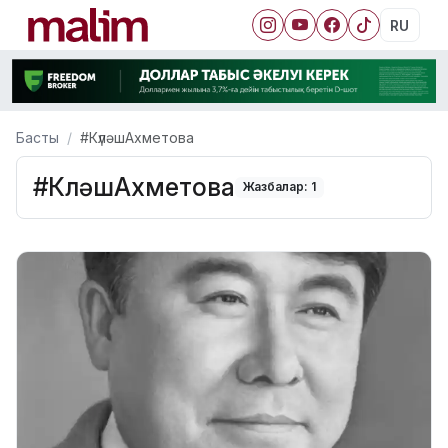
RU
Басты
#КүләшАхметова
#КүләшАхметова
Жазбалар: 1