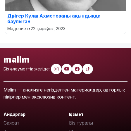
Дәрігер Күләш Ахметованы ақындыққа
баулыған
Мәдениет
•
22 қыркүйек, 2023
malim
Біз әлеуметтік желіде:
Malim — анализге негізделген материалдар, авторлық
пікірлер мен эксклюзив контент.
Айдарлар
Қызмет
Саясат
Біз туралы