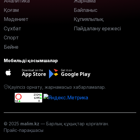
Аналитика
Жарнама
Қоғам
Байланыс
Мәдениет
Құпиялылық
Сұхбат
Пайдалану ережесі
Спорт
Бейне
Мобильді қосымшалар
Download on the
Get it on
App Store
Google Play
Қауіпсіз орнату, жарнамасыз хабарламалар.
© 2025
malim.kz
— Барлық құқықтар қорғалған.
Прайс-парақшасы