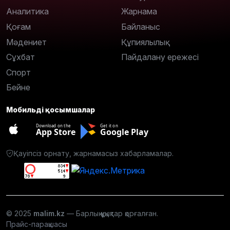
Аналитика
Жарнама
Қоғам
Байланыс
Мәдениет
Құпиялылық
Сұхбат
Пайдалану ережесі
Спорт
Бейне
Мобильді қосымшалар
Download on the
Get it on
App Store
Google Play
Қауіпсіз орнату, жарнамасыз хабарламалар.
© 2025
malim.kz
— Барлық құқықтар қорғалған.
Прайс-парақшасы