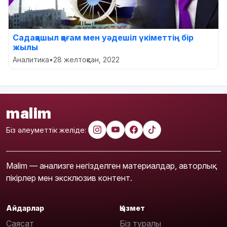
Садақашыл қоғам мен уәдешіл үкіметтің бір
жылы
Аналитика
•
28 желтоқсан, 2022
malim
Біз әлеуметтік желіде:
Malim — анализге негізделген материалдар, авторлық
пікірлер мен эксклюзив контент.
Айдарлар
Қызмет
Саясат
Біз туралы