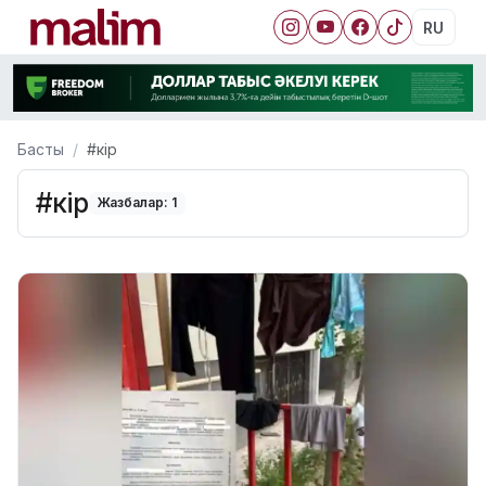
RU
Басты
#кір
#кір
Жазбалар: 1