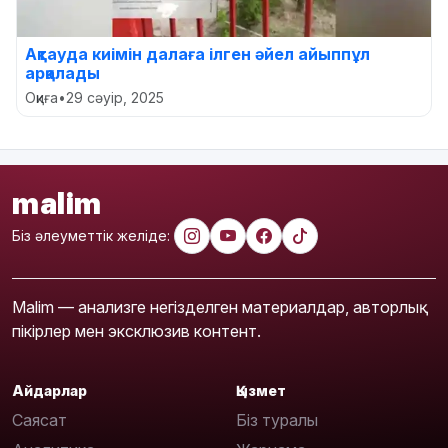
Ақтауда киімін далаға ілген әйел айыппұл
арқалады
Оқиға
•
29 сәуір, 2025
malim
Біз әлеуметтік желіде:
Malim — анализге негізделген материалдар, авторлық
пікірлер мен эксклюзив контент.
Айдарлар
Қызмет
Саясат
Біз туралы