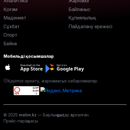
Аналитика
Жарнама
Қоғам
Байланыс
Мәдениет
Құпиялылық
Сұхбат
Пайдалану ережесі
Спорт
Бейне
Мобильді қосымшалар
Download on the
Get it on
App Store
Google Play
Қауіпсіз орнату, жарнамасыз хабарламалар.
© 2025
malim.kz
— Барлық құқықтар қорғалған.
Прайс-парақшасы