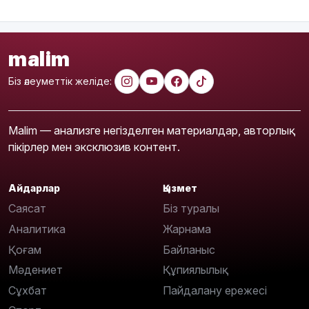
malim
Біз әлеуметтік желіде:
Malim — анализге негізделген материалдар, авторлық
пікірлер мен эксклюзив контент.
Айдарлар
Қызмет
Саясат
Біз туралы
Аналитика
Жарнама
Қоғам
Байланыс
Мәдениет
Құпиялылық
Сұхбат
Пайдалану ережесі