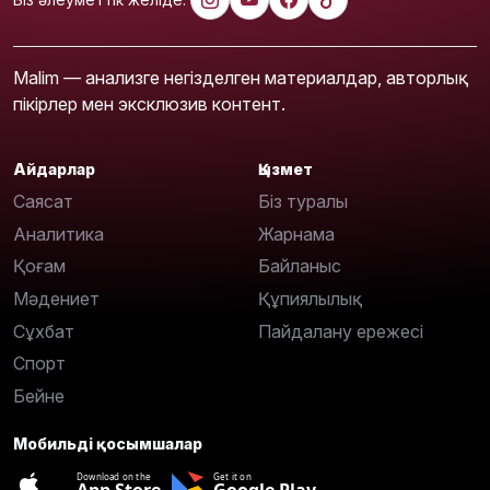
Malim — анализге негізделген материалдар, авторлық
пікірлер мен эксклюзив контент.
Айдарлар
Қызмет
Саясат
Біз туралы
Аналитика
Жарнама
Қоғам
Байланыс
Мәдениет
Құпиялылық
Сұхбат
Пайдалану ережесі
Спорт
Бейне
Мобильді қосымшалар
Download on the
Get it on