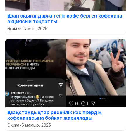
Құран оқығандарға тегін кофе берген кофехана
акциясын тоқтатты
Қоғам
•
5 тамыз, 2026
Қазақстандықтар ресейлік кәсіпкердің
кофеханасына бойкот жариялады
Оқиға
•
5 мамыр, 2025