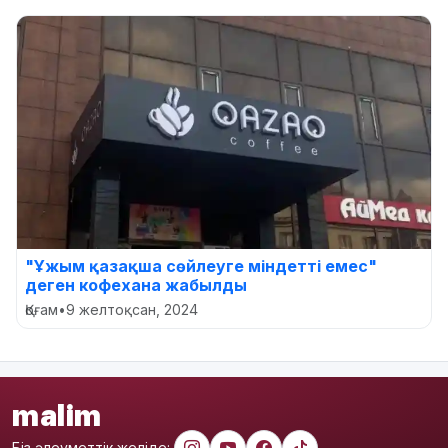
"Ұжым қазақша сөйлеуге міндетті емес"
деген кофехана жабылды
Қоғам
•
9 желтоқсан, 2024
malim
Біз әлеуметтік желіде: