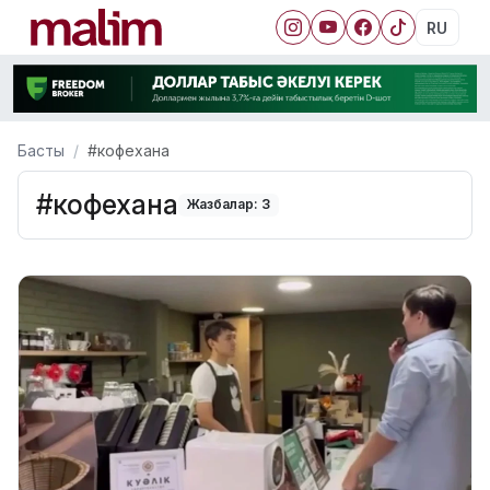
RU
Басты
#кофехана
#кофехана
Жазбалар: 3