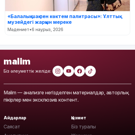
«Балалық шақ пен көктем палитрасы»: Ұлттық
музейдегі жарқын мереке
Мәдениет
•
6 наурыз, 2026
malim
Біз әлеуметтік желіде:
Malim — анализге негізделген материалдар, авторлық
пікірлер мен эксклюзив контент.
Айдарлар
Қызмет
Саясат
Біз туралы