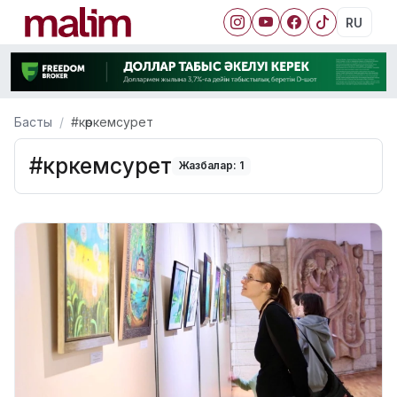
RU
Басты
#көркемсурет
#көркемсурет
Жазбалар: 1