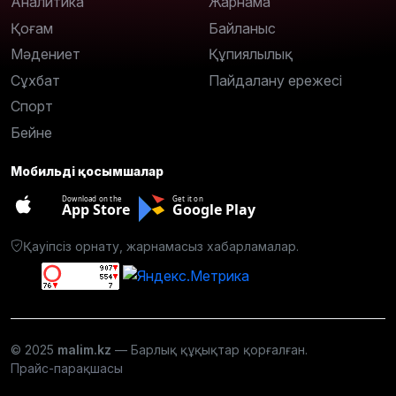
Аналитика
Жарнама
Қоғам
Байланыс
Мәдениет
Құпиялылық
Сұхбат
Пайдалану ережесі
Спорт
Бейне
Мобильді қосымшалар
Download on the
Get it on
App Store
Google Play
Қауіпсіз орнату, жарнамасыз хабарламалар.
© 2025
malim.kz
— Барлық құқықтар қорғалған.
Прайс-парақшасы