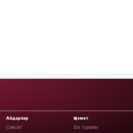
Айдарлар
Қызмет
Саясат
Біз туралы