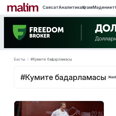
Саясат
Аналитика
Қоғам
Мәдениет
Басты
#Кумите бағдарламасы
#Кумите бағдарламасы
Жазб