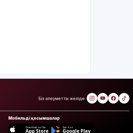
Біз әлеуметтік желіде:
Мобильді қосымшалар
Download on the
Get it on
App Store
Google Play