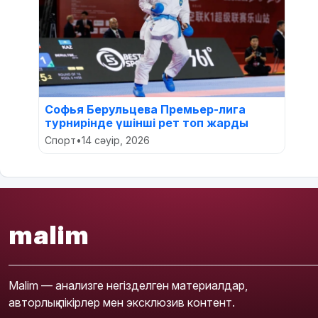
Софья Берульцева Премьер-лига
турнирінде үшінші рет топ жарды
Спорт
•
14 сәуір, 2026
malim
Malim — анализге негізделген материалдар,
авторлық пікірлер мен эксклюзив контент.