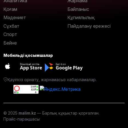
Аналитика
Жарнама
Қоғам
Байланыс
Мәдениет
Құпиялылық
Сұхбат
Пайдалану ережесі
Спорт
Бейне
Мобильді қосымшалар
Download on the
Get it on
App Store
Google Play
Қауіпсіз орнату, жарнамасыз хабарламалар.
© 2025
malim.kz
— Барлық құқықтар қорғалған.
Прайс-парақшасы