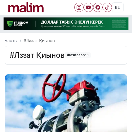
RU
Басты
#Ләззат Қиынов
#Ләззат Қиынов
Жазбалар: 1