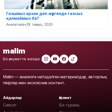
Газымыз арзан деп жүргенде газсыз
қалмаймыз ба?
Аналитика
•
28 тамыз, 2020
malim
Біз әлеуметтік желіде:
Malim — анализге негізделген материалдар, авторлық
пікірлер мен эксклюзив контент.
Айдарлар
Қызмет
Саясат
Біз туралы