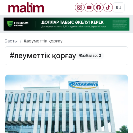
RU
Басты
#әлеуметтік қорғау
#әлеуметтік қорғау
Жазбалар: 2