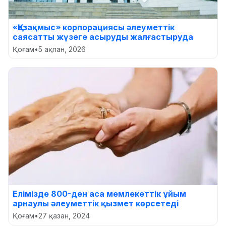
«Қазақмыс» корпорациясы әлеуметтік
саясатты жүзеге асыруды жалғастыруда
Қоғам
•
5 ақпан, 2026
Елімізде 800-ден аса мемлекеттік ұйым
арнаулы әлеуметтік қызмет көрсетеді
Қоғам
•
27 қазан, 2024