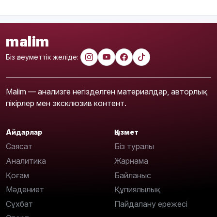
malim
Біз әлеуметтік желіде:
Malim — анализге негізделген материалдар, авторлық
пікірлер мен эксклюзив контент.
Айдарлар
Қызмет
Саясат
Біз туралы
Аналитика
Жарнама
Қоғам
Байланыс
Мәдениет
Құпиялылық
Сұхбат
Пайдалану ережесі