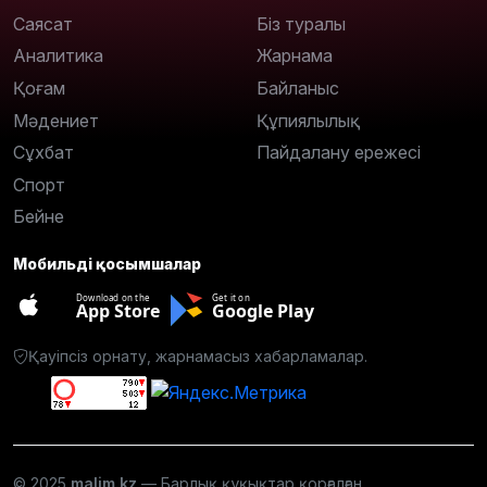
Саясат
Біз туралы
Аналитика
Жарнама
Қоғам
Байланыс
Мәдениет
Құпиялылық
Сұхбат
Пайдалану ережесі
Спорт
Бейне
Мобильді қосымшалар
Download on the
Get it on
App Store
Google Play
Қауіпсіз орнату, жарнамасыз хабарламалар.
© 2025
malim.kz
— Барлық құқықтар қорғалған.