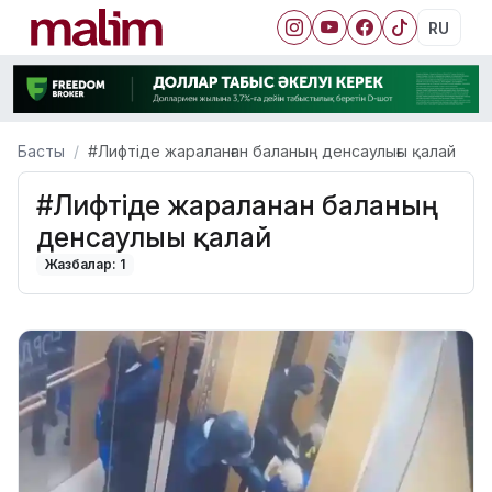
RU
Басты
#Лифтіде жараланған баланың денсаулығы қалай
#Лифтіде жараланған баланың
денсаулығы қалай
Жазбалар: 1