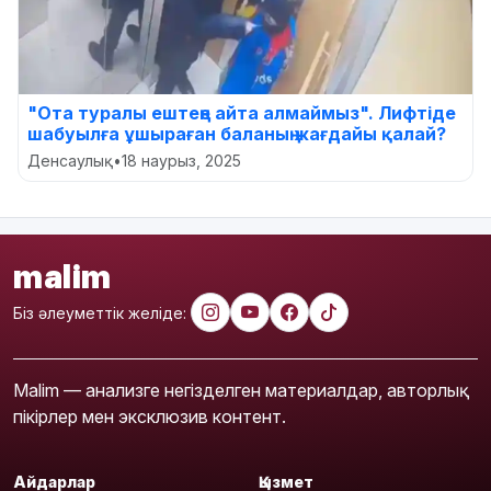
"Ота туралы ештеңе айта алмаймыз". Лифтіде
шабуылға ұшыраған баланың жағдайы қалай?
Денсаулық
•
18 наурыз, 2025
malim
Біз әлеуметтік желіде:
Malim — анализге негізделген материалдар, авторлық
пікірлер мен эксклюзив контент.
Айдарлар
Қызмет