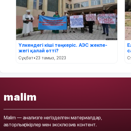
Үлкендегі кіші төңкеріс. АЭС жекпе-
Е
жегі қалай өтті?
с
Сұқбат
•
23 тамыз, 2023
С
malim
Malim — анализге негізделген материалдар,
авторлық пікірлер мен эксклюзив контент.