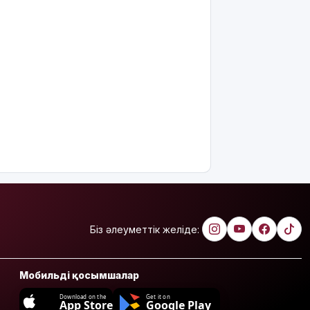
Біз әлеуметтік желіде:
Мобильді қосымшалар
Download on the
Get it on
App Store
Google Play