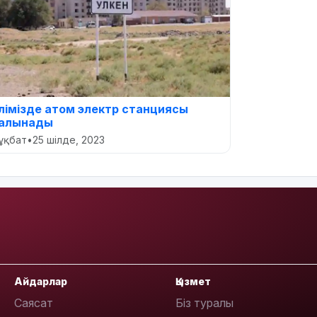
лімізде атом электр станциясы
алынады
ұқбат
•
25 шілде, 2023
Айдарлар
Қызмет
Саясат
Біз туралы