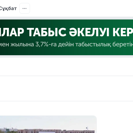
Сұқбат