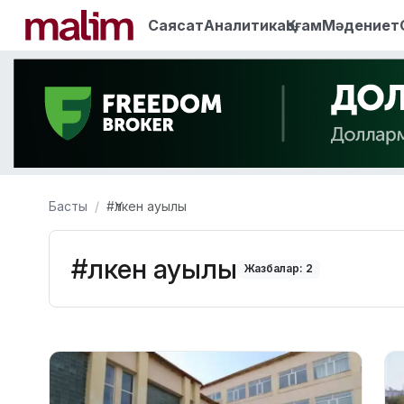
Саясат
Аналитика
Қоғам
Мәдениет
Басты
#Үлкен ауылы
#Үлкен ауылы
Жазбалар: 2